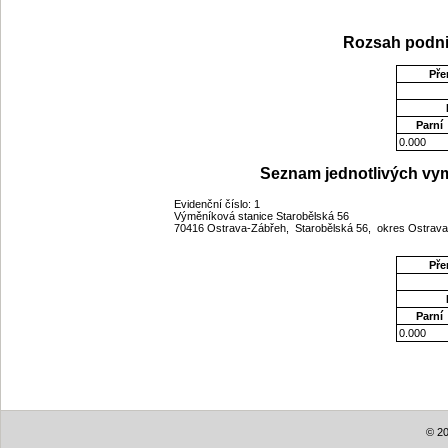
Rozsah podni
Pře
Parní
0.000
Seznam jednotlivých vym
Evidenční číslo: 1
Výměníková stanice Starobělská 56
70416 Ostrava-Zábřeh, Starobělská 56, okres Ostrav
Pře
Parní
0.000
© 20