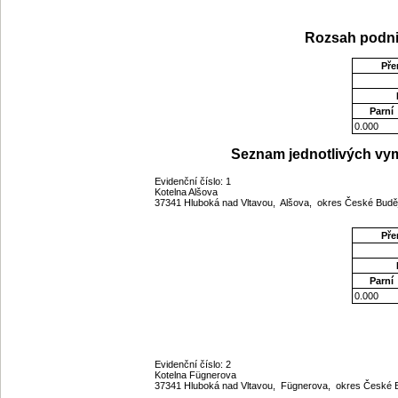
Rozsah podni
Pře
Parní
0.000
Seznam jednotlivých vym
Evidenční číslo: 1
Kotelna Alšova
37341 Hluboká nad Vltavou, Alšova, okres České Budě
Pře
Parní
0.000
Evidenční číslo: 2
Kotelna Fügnerova
37341 Hluboká nad Vltavou, Fügnerova, okres České B