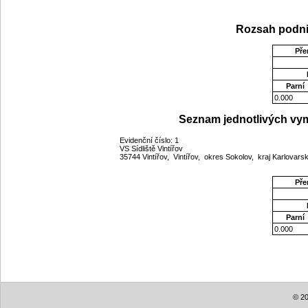
Rozsah podni
Pře
Parní
0.000
Seznam jednotlivých vym
Evidenční číslo: 1
VS Sídliště Vintířov
35744 Vintířov, Vintířov, okres Sokolov, kraj Karlovar
Pře
Parní
0.000
© 20