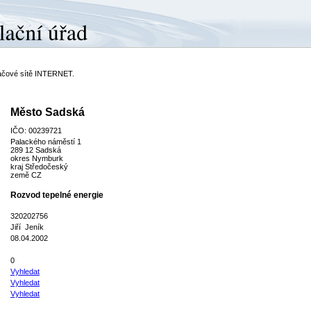
ítačové sítě INTERNET.
Město Sadská
IČO: 00239721
Palackého náměstí 1
289 12 Sadská
okres Nymburk
kraj Středočeský
země CZ
Rozvod tepelné energie
320202756
Jiří Jeník
08.04.2002
0
Vyhledat
Vyhledat
Vyhledat