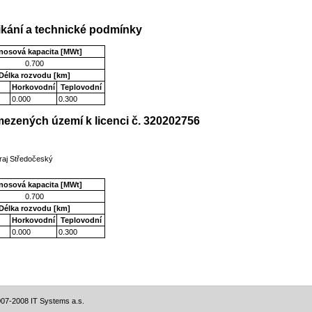
kání a technické podmínky
nosová kapacita [MWt]
0.700
Délka rozvodu [km]
Horkovodní
Teplovodní
0.000
0.300
ezených území k licenci č. 320202756
raj Středočeský
nosová kapacita [MWt]
0.700
Délka rozvodu [km]
Horkovodní
Teplovodní
0.000
0.300
07-2008 IT Systems a.s.