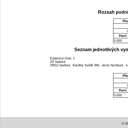
Rozsah podni
Pře
Parní
0.000
Seznam jednotlivých vym
Evidenční číslo: 1
ZŠ Sadská
28912 Sadská, Karoliny Světlé 386, okres Nymburk, k
Pře
Parní
0.000
© 20