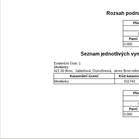
Rozsah podni
Pře
Parní
0.000
Seznam jednotlivých vym
Evidenční číslo: 1
Medlánky
621 00 Brno, Jabloňová, Ostružinová, okres Brno-měs
Katastrální území
Kód katastr
Medlánky
611743
Pře
Parní
0.000