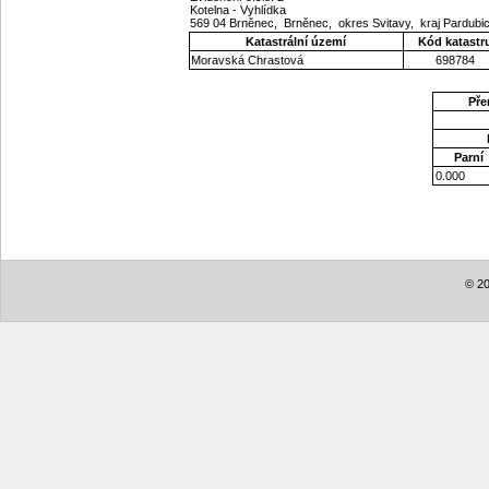
Kotelna - Vyhlídka
569 04 Brněnec, Brněnec, okres Svitavy, kraj Pardub
Katastrální území
Kód katastr
Moravská Chrastová
698784
Pře
Parní
0.000
© 20