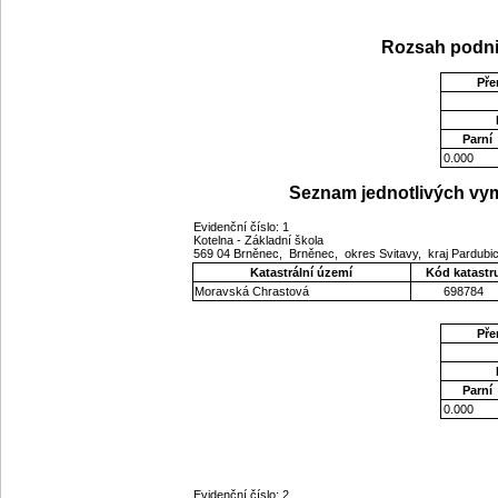
Rozsah podni
Pře
Parní
0.000
Seznam jednotlivých vym
Evidenční číslo: 1
Kotelna - Základní škola
569 04 Brněnec, Brněnec, okres Svitavy, kraj Pardub
Katastrální území
Kód katastr
Moravská Chrastová
698784
Pře
Parní
0.000
Evidenční číslo: 2