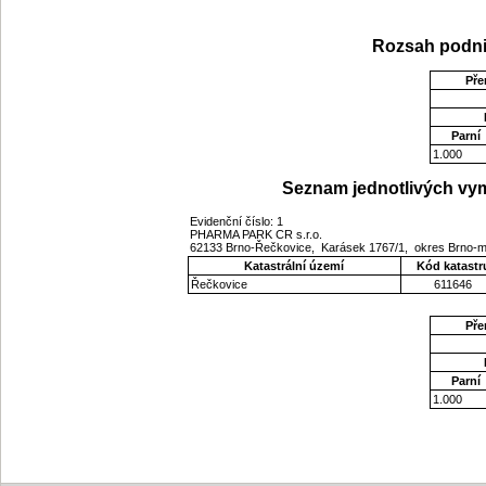
Rozsah podni
Pře
Parní
1.000
Seznam jednotlivých vym
Evidenční číslo: 1
PHARMA PARK CR s.r.o.
62133 Brno-Řečkovice, Karásek 1767/1, okres Brno-m
Katastrální území
Kód katastr
Řečkovice
611646
Pře
Parní
1.000