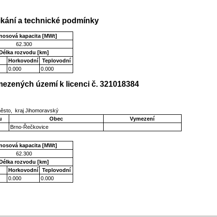
kání a technické podmínky
nosová kapacita [MWt]
62.300
Délka rozvodu [km]
Horkovodní
Teplovodní
0.000
0.000
ezených území k licenci č. 321018384
ěsto, kraj Jihomoravský
u
Obec
Vymezení
Brno-Řečkovice
nosová kapacita [MWt]
62.300
Délka rozvodu [km]
Horkovodní
Teplovodní
0.000
0.000