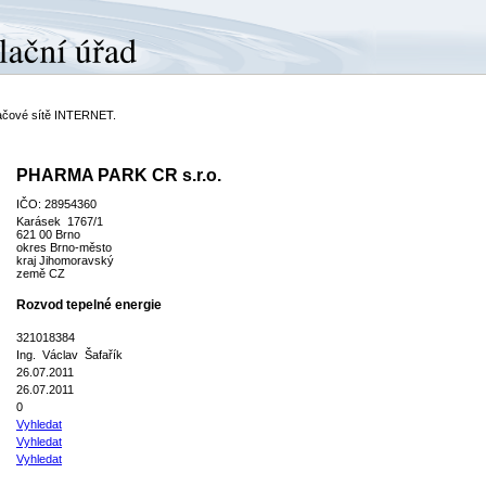
ítačové sítě INTERNET.
PHARMA PARK CR s.r.o.
IČO: 28954360
Karásek 1767/1
621 00 Brno
okres Brno-město
kraj Jihomoravský
země CZ
Rozvod tepelné energie
321018384
Ing. Václav Šafařík
26.07.2011
26.07.2011
0
Vyhledat
Vyhledat
Vyhledat