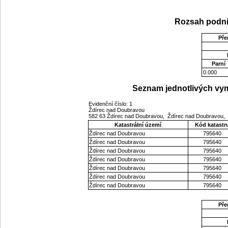
Rozsah podni
Pře
Parní
0.000
Seznam jednotlivých vym
Evidenční číslo: 1
Ždírec nad Doubravou
582 63 Ždírec nad Doubravou, Ždírec nad Doubravou, 
Katastrální území
Kód katastr
Ždírec nad Doubravou
795640
Ždírec nad Doubravou
795640
Ždírec nad Doubravou
795640
Ždírec nad Doubravou
795640
Ždírec nad Doubravou
795640
Ždírec nad Doubravou
795640
Ždírec nad Doubravou
795640
Pře