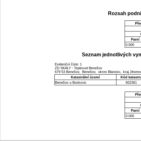
Rozsah podni
Pře
Parní
0.000
Seznam jednotlivých vym
Evidenční číslo: 1
ZD SKÁLY - Teplovod Benešov
679 53 Benešov, Benešov, okres Blansko, kraj Jihom
Katastrální území
Kód katastr
Benešov u Boskovic
602361
Pře
Parní
0.000