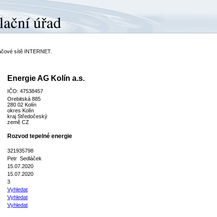
ítačové sítě INTERNET.
Energie AG Kolín a.s.
IČO: 47538457
Orebitská 885
280 02 Kolín
okres Kolín
kraj Středočeský
země CZ
Rozvod tepelné energie
321935798
Petr Sedláček
15.07.2020
15.07.2020
3
Vyhledat
Vyhledat
Vyhledat