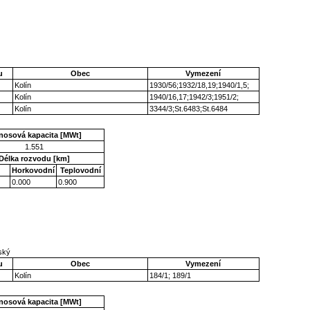
u
Obec
Vymezení
Kolín
1930/56;1932/18,19;1940/1,5;
Kolín
1940/16,17;1942/3;1951/2;
Kolín
3344/3;St.6483;St.6484
nosová kapacita [MWt]
1.551
Délka rozvodu [km]
Horkovodní
Teplovodní
0.000
0.900
eský
u
Obec
Vymezení
Kolín
184/1; 189/1
nosová kapacita [MWt]