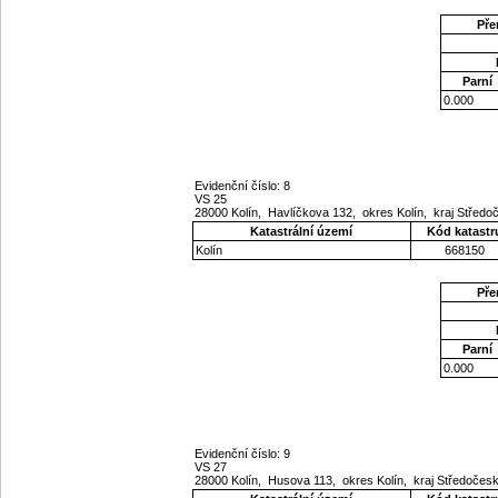
Pře
Parní
0.000
Evidenční číslo: 8
VS 25
28000 Kolín, Havlíčkova 132, okres Kolín, kraj Střed
Katastrální území
Kód katastr
Kolín
668150
Pře
Parní
0.000
Evidenční číslo: 9
VS 27
28000 Kolín, Husova 113, okres Kolín, kraj Středočes