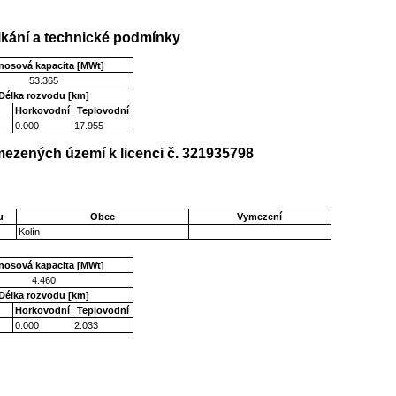
kání a technické podmínky
nosová kapacita [MWt]
53.365
Délka rozvodu [km]
Horkovodní
Teplovodní
0.000
17.955
ezených území k licenci č. 321935798
u
Obec
Vymezení
Kolín
nosová kapacita [MWt]
4.460
Délka rozvodu [km]
Horkovodní
Teplovodní
0.000
2.033