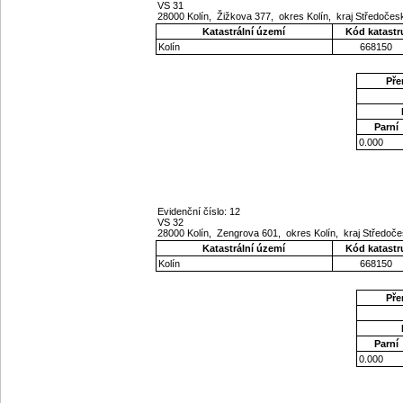
VS 31
28000 Kolín, Žižkova 377, okres Kolín, kraj Středoče
Katastrální území
Kód katastr
Kolín
668150
Pře
Parní
0.000
Evidenční číslo: 12
VS 32
28000 Kolín, Zengrova 601, okres Kolín, kraj Středoč
Katastrální území
Kód katastr
Kolín
668150
Pře
Parní
0.000