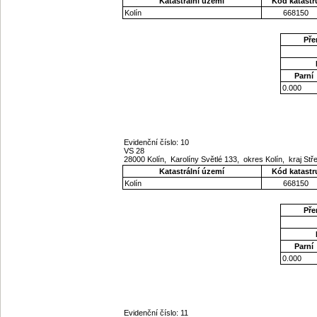
Katastrální území
Kód katastr
Kolín
668150
Pře
Parní
0.000
Evidenční číslo: 10
VS 28
28000 Kolín, Karolíny Světlé 133, okres Kolín, kraj St
Katastrální území
Kód katastr
Kolín
668150
Pře
Parní
0.000
Evidenční číslo: 11