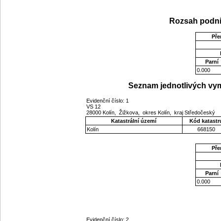
Rozsah podni
Pře
Parní
0.000
Seznam jednotlivých vym
Evidenční číslo: 1
VS 12
28000 Kolín, Žižkova, okres Kolín, kraj Středočeský
Katastrální území
Kód katastr
Kolín
668150
Pře
Parní
0.000
Evidenční číslo: 2