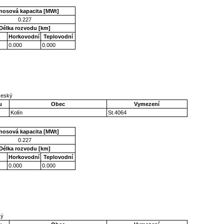
nosová kapacita [MWt]
0.227
Délka rozvodu [km]
Horkovodní
Teplovodní
0.000
0.000
očeský
u
Obec
Vymezení
Kolín
St.4064
nosová kapacita [MWt]
0.227
Délka rozvodu [km]
Horkovodní
Teplovodní
0.000
0.000
ký