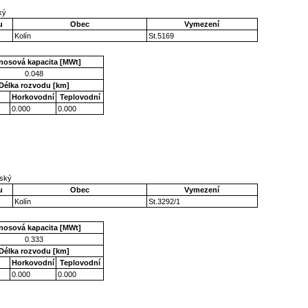
ský
u
Obec
Vymezení
Kolín
St.5169
nosová kapacita [MWt]
0.048
Délka rozvodu [km]
Horkovodní
Teplovodní
0.000
0.000
eský
u
Obec
Vymezení
Kolín
St.3292/1
nosová kapacita [MWt]
0.333
Délka rozvodu [km]
Horkovodní
Teplovodní
0.000
0.000