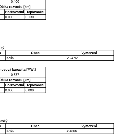
0.400
Délka rozvodu [km]
Horkovodní
Teplovodní
0.000
0.130
eský
u
Obec
Vymezení
Kolín
St.247/2
nosová kapacita [MWt]
0.377
Délka rozvodu [km]
Horkovodní
Teplovodní
0.000
0.000
očeský
u
Obec
Vymezení
Kolín
St.4066