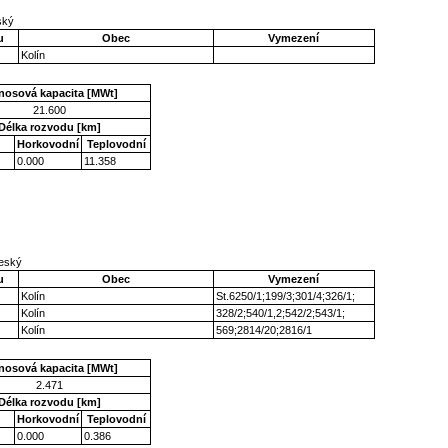
eský
u
Obec
Vymezení
Kolín
nosová kapacita [MWt]
21.600
Délka rozvodu [km]
Horkovodní
Teplovodní
0.000
11.358
český
u
Obec
Vymezení
Kolín
St.6250/1;199/3;301/4;326/1;
Kolín
328/2;540/1,2;542/2;543/1;
Kolín
569;2814/20;2816/1
nosová kapacita [MWt]
2.471
Délka rozvodu [km]
Horkovodní
Teplovodní
0.000
0.386