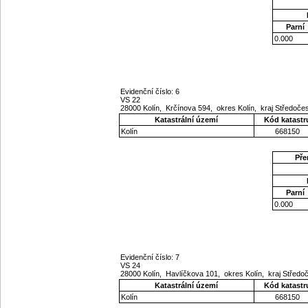
Parní
0.000
Evidenční číslo: 6
VS 22
28000 Kolín, Krčínova 594, okres Kolín, kraj Středoč
Katastrální území
Kód katastr
Kolín
668150
Pře
Parní
0.000
Evidenční číslo: 7
VS 24
28000 Kolín, Havlíčkova 101, okres Kolín, kraj Střed
Katastrální území
Kód katastr
Kolín
668150