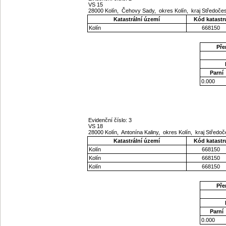
VS 15
28000 Kolín, Čehovy Sady, okres Kolín, kraj Středoč
Katastrální území
Kód katastr
Kolín
668150
Pře
Parní
0.000
Evidenční číslo: 3
VS 18
28000 Kolín, Antonína Kaliny, okres Kolín, kraj Středo
Katastrální území
Kód katastr
Kolín
668150
Kolín
668150
Kolín
668150
Pře
Parní
0.000