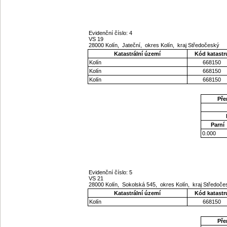
Evidenční číslo: 4
VS 19
28000 Kolín, Jateční, okres Kolín, kraj Středočeský
Katastrální území
Kód katastr
Kolín
668150
Kolín
668150
Kolín
668150
Pře
Parní
0.000
Evidenční číslo: 5
VS 21
28000 Kolín, Sokolská 545, okres Kolín, kraj Středoč
Katastrální území
Kód katastr
Kolín
668150
Pře