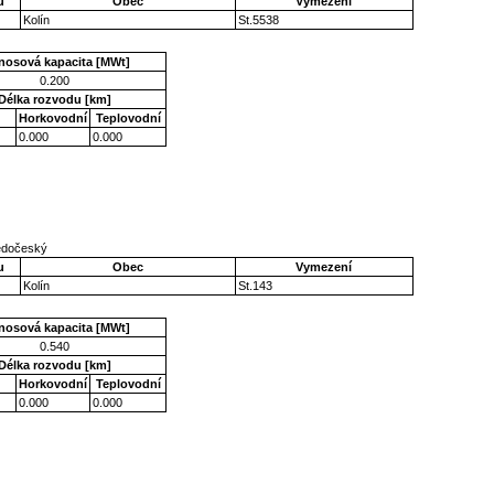
u
Obec
Vymezení
Kolín
St.5538
nosová kapacita [MWt]
0.200
Délka rozvodu [km]
Horkovodní
Teplovodní
0.000
0.000
ředočeský
u
Obec
Vymezení
Kolín
St.143
nosová kapacita [MWt]
0.540
Délka rozvodu [km]
Horkovodní
Teplovodní
0.000
0.000