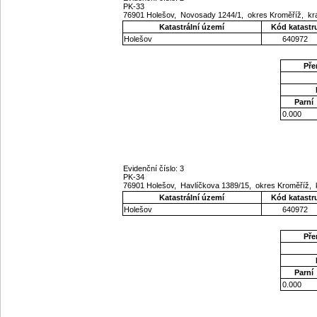
PK-33
76901 Holešov, Novosady 1244/1, okres Kroměříž, kra
Katastrální území
Kód katastr
Holešov
640972
Pře
Parní
0.000
Evidenční číslo: 3
PK-34
76901 Holešov, Havlíčkova 1389/15, okres Kroměříž, 
Katastrální území
Kód katastr
Holešov
640972
Pře
Parní
0.000