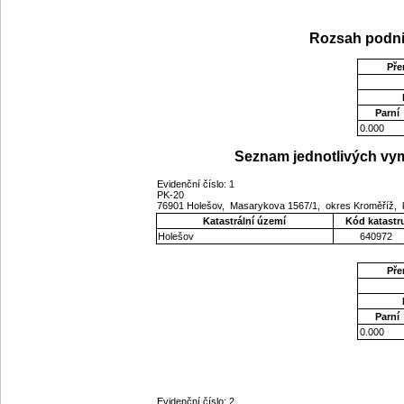
Rozsah podni
Pře
Parní
0.000
Seznam jednotlivých vym
Evidenční číslo: 1
PK-20
76901 Holešov, Masarykova 1567/1, okres Kroměříž, k
Katastrální území
Kód katastr
Holešov
640972
Pře
Parní
0.000
Evidenční číslo: 2