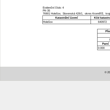
Evidenční číslo: 4
PK-35
76901 Holešov, Slovenská 426/1, okres Kroměříž, kra
Katastrální území
Kód katastr
Holešov
640972
Pře
Parní
0.000
© 20