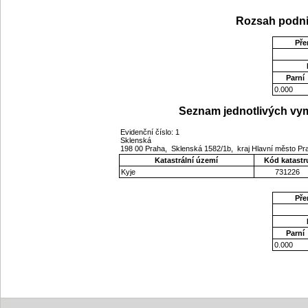
Rozsah podni
Pře
Parní
0.000
Seznam jednotlivých vym
Evidenční číslo: 1
Sklenská
198 00 Praha, Sklenská 1582/1b, kraj Hlavní město P
Katastrální území
Kód katastr
Kyje
731226
Pře
Parní
0.000