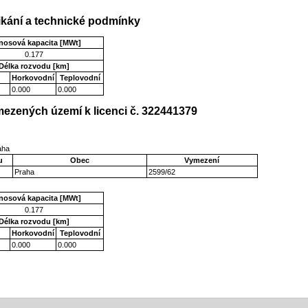
kání a technické podmínky
nosová kapacita [MWt]
0.177
Délka rozvodu [km]
Horkovodní
Teplovodní
0.000
0.000
ezených území k licenci č. 322441379
raha
u
Obec
Vymezení
Praha
2599/62
nosová kapacita [MWt]
0.177
Délka rozvodu [km]
Horkovodní
Teplovodní
0.000
0.000