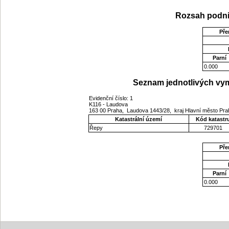
Rozsah podni
Pře
Parní
0.000
Seznam jednotlivých vym
Evidenční číslo: 1
K116 - Laudova
163 00 Praha, Laudova 1443/28, kraj Hlavní město Pr
Katastrální území
Kód katastr
Řepy
729701
Pře
Parní
0.000