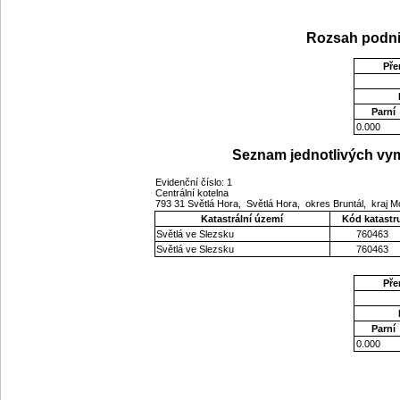
Rozsah podni
Pře
Parní
0.000
Seznam jednotlivých vym
Evidenční číslo: 1
Centrální kotelna
793 31 Světlá Hora, Světlá Hora, okres Bruntál, kraj
Katastrální území
Kód katastr
Světlá ve Slezsku
760463
Světlá ve Slezsku
760463
Pře
Parní
0.000