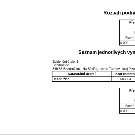
Rozsah podni
Pře
Parní
0.000
Seznam jednotlivých vym
Evidenční číslo: 1
Bezdružice
349 53 Bezdružice, Na Sídlišti, okres Tachov, kraj Pl
Katastrální území
Kód katastr
Bezdružice
603694
Pře
Parní
0.000