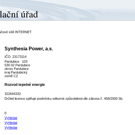
ítačové sítě INTERNET.
Synthesia Power, a.s.
IČO: 23173114
Pardubice 103
530 02 Pardubice
okres Pardubice
kraj Pardubický
země CZ
Rozvod tepelné energie
322644332
Držitel licence splňuje podmínku odborné způsobilosti dle zákona č. 458/2000 Sb.
0
Vyhledat
Vyhledat
Vyhledat