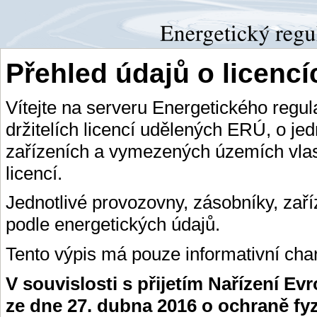
Přehled údajů o licenc
Vítejte na serveru Energetického regu
držitelích licencí udělených ERÚ, o je
zařízeních a vymezených územích vlas
licencí.
Jednotlivé provozovny, zásobníky, zař
podle energetických údajů.
Tento výpis má pouze informativní char
V souvislosti s přijetím Nařízení E
ze dne 27. dubna 2016 o ochraně fy