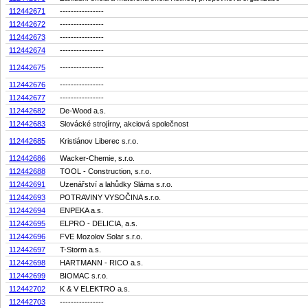
112442671
----------------
112442672
----------------
112442673
----------------
112442674
----------------
112442675
----------------
112442676
----------------
112442677
----------------
112442682
De-Wood a.s.
112442683
Slovácké strojírny, akciová společnost
112442685
Kristiánov Liberec s.r.o.
112442686
Wacker-Chemie, s.r.o.
112442688
TOOL - Construction, s.r.o.
112442691
Uzenářství a lahůdky Sláma s.r.o.
112442693
POTRAVINY VYSOČINA s.r.o.
112442694
ENPEKA a.s.
112442695
ELPRO - DELICIA, a.s.
112442696
FVE Mozolov Solar s.r.o.
112442697
T-Storm a.s.
112442698
HARTMANN - RICO a.s.
112442699
BIOMAC s.r.o.
112442702
K & V ELEKTRO a.s.
112442703
----------------