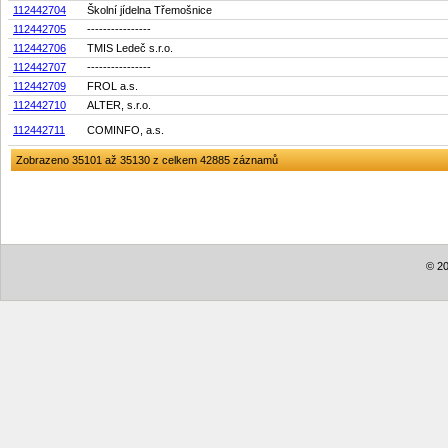
112442704
Školní jídelna Třemošnice
112442705
----------------
112442706
TMIS Ledeč s.r.o.
112442707
----------------
112442709
FROL a.s.
112442710
ALTER, s.r.o.
112442711
COMINFO, a.s.
Zobrazeno 35101 až 35130 z celkem 42885 záznamů
© 20