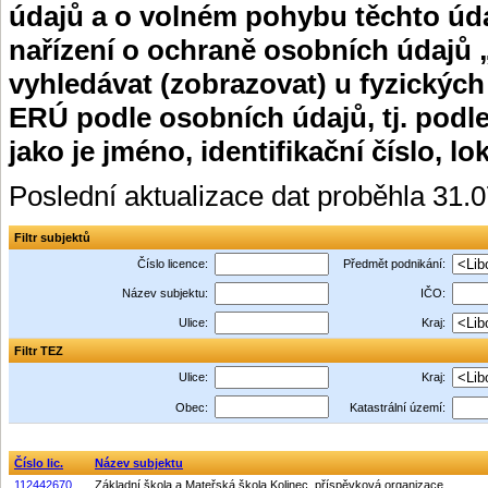
údajů a o volném pohybu těchto úda
nařízení o ochraně osobních údajů 
vyhledávat (zobrazovat) u fyzických
ERÚ podle osobních údajů, tj. podle
jako je jméno, identifikační číslo, lo
Poslední aktualizace dat proběhla 31.
Filtr subjektů
Číslo licence:
Předmět podnikání:
Název subjektu:
IČO:
Ulice:
Kraj:
Filtr TEZ
Ulice:
Kraj:
Obec:
Katastrální území:
Číslo lic.
Název subjektu
112442670
Základní škola a Mateřská škola Kolinec, příspěvková organizace