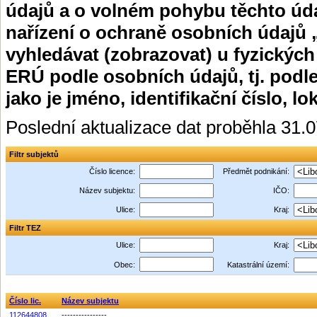
údajů a o volném pohybu těchto úda
nařízení o ochraně osobních údajů 
vyhledávat (zobrazovat) u fyzických
ERÚ podle osobních údajů, tj. podle
jako je jméno, identifikační číslo, lo
Poslední aktualizace dat proběhla 31.
Filtr subjektů
Číslo licence:
Předmět podnikání:
Název subjektu:
IČO:
Ulice:
Kraj:
Filtr TEZ
Ulice:
Kraj:
Obec:
Katastrální území:
Číslo lic.
Název subjektu
112644808
----------------