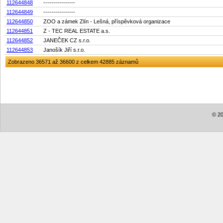
112644848
----------------
112644849
----------------
112644850
ZOO a zámek Zlín - Lešná, příspěvková organizace
112644851
Z - TEC REAL ESTATE a.s.
112644852
JANEČEK CZ s.r.o.
112644853
Janošík Jiří s.r.o.
Zobrazeno 36571 až 36600 z celkem 42885 záznamů
© 20