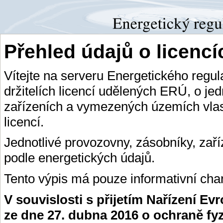
Přehled údajů o licenc
Vítejte na serveru Energetického regu
držitelích licencí udělených ERÚ, o je
zařízeních a vymezených územích vlas
licencí.
Jednotlivé provozovny, zásobníky, zař
podle energetických údajů.
Tento výpis má pouze informativní char
V souvislosti s přijetím Nařízení E
ze dne 27. dubna 2016 o ochraně fy