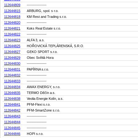
112644809
----------------
112644815
ARBURG, spol. s r.o.
112644818
KM Rest and Trading s.r.o.
112644820
----------------
112644821
Koks Real Estate s.r.o.
112644822
----------------
112644823
ALFA 3, a.s.
112644825
HOŘOVICKÁ TEPLÁRENSKÁ, S.R.O.
112644827
GEKO SPORT s.r.o.
112644829
Obec Světlá Hora
112644830
----------------
112644831
PAPÍRNA s.r.o.
112644832
----------------
112644833
----------------
112644834
AWAX ENERGY, s.r.o.
112644835
TERMO Děčín a.s.
112644838
Veolia Energie Kolín, a.s.
112644841
PFM-Flexi s.r.o.
112644842
PFM-SmartZone s.r.o.
112644843
----------------
112644844
----------------
112644845
----------------
112644846
HOPI s.r.o.