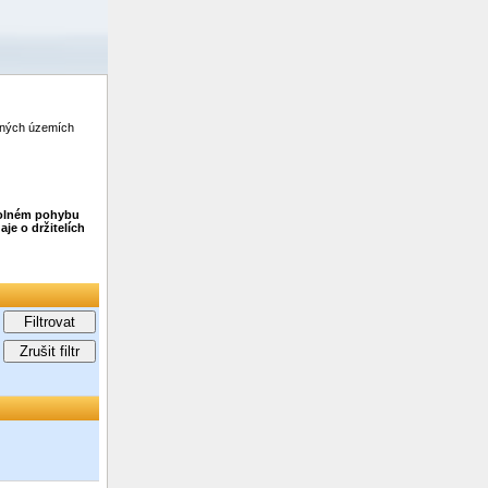
zených územích
 volném pohybu
je o držitelích