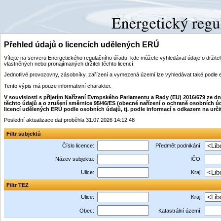
Přehled údajů o licencích udělených ERÚ
Vítejte na serveru Energetického regulačního úřadu, kde můžete vyhledávat údaje o drži
vlastněných nebo pronajímaných držiteli těchto licencí.
Jednotlivé provozovny, zásobníky, zařízení a vymezená území lze vyhledávat také podle 
Tento výpis má pouze informativní charakter.
V souvislosti s přijetím Nařízení Evropského Parlamentu a Rady (EU) 2016/679 ze 
těchto údajů a o zrušení směrnice 95/46/ES (obecné nařízení o ochraně osobních úd
licencí udělených ERÚ podle osobních údajů, tj. podle informací s odkazem na určitý i
Poslední aktualizace dat proběhla 31.07.2026 14:12:48
Filtr subjektů
Číslo licence:
Předmět podnikání:
Název subjektu:
IČO:
Ulice:
Kraj:
Filtr TEZ
Ulice:
Kraj:
Obec:
Katastrální území: