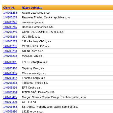
Číslo lic.
Název subjektu
140705233
Atrium Upa Valley s.r.o.
140705235
Repower Trading Česká republika s.r.o.
140705241
oaza-energo, a.s.
140705245
Danske Commodities A/S
140705246
CENTRAL COUNTERPARTY, a.s.
140705268
ÚJV Řež, a. s.
140705275
JIP - Papírny Větřní, a.s.
140705281
CENTROPOL CZ, a.s.
140705283
A1ENERGY, s.r.o.
140705293
MAGNETON a.s.
140705311
ENERGOAQUA, a.s.
140705320
Teplárny Brno, a.s.
140705355
Chemoprojekt, a.s.
140705357
Erianta Energy, a.s.
140705363
Teplárna Týnec s.r.o.
140705376
EFT Česko a.s.
140705384
FITEN SPÓLKA AKCYJNA
140705415
Morgan Stanley Capital Group Czech Republic, s.r.o.
140705429
CEFIL s.r.o.
140705483
STRABAG Property and Facility Services a.s.
140705490
L.D.Energy, s.r.o.