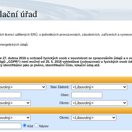
telích licencí udělených ERÚ, o jednotlivých provozovnách, zásobnících, zařízeních a vyme
energetických údajů.
dne 27. dubna 2016 o ochraně fyzických osob v souvislosti se zpracováním údajů a o
ajů „GDPR“) není možné od 25. 5. 2018 vyhledávat (zobrazovat) u fyzických osob úda
dentifikátor jako je jméno, identifikační číslo, lokační údaj atd.
Stav žádosti:
Obec:
Okres:
Okres:
Kód
Název