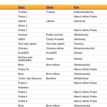
Obec
Okres
Kraj
Trutnov
Trutnov
Královéhradecký
Praha 1
Hlavní město Praha
Liberec
Liberec
Liberecký
Arhus C
Praha 1
Hlavní město Praha
Husinec
Praha-východ
Středočeský
Větřní
Český Krumlov
Jihočeský
Ústí nad Labem
Ústí nad Labem
Ústecký
Ostrava
Ostrava-město
Moravskoslezský
Kroměříž
Kroměříž
Zlínský
Rožnov pod
Vsetín
Zlínský
Radhoštěm
Brno
Brno-město
Jihomoravský
Praha 10
Hlavní město Praha
Brno
Brno-město
Jihomoravský
Týnec nad Sázavou
Benešov
Středočeský
Praha 1
Hlavní město Praha
Katowice
Praha 1
Hlavní město Praha
Praha 4
Hlavní město Praha
Praha 4
Hlavní město Praha
Brno
Brno-město
Jihomoravský