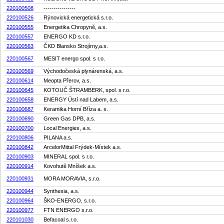
220100508
----------------
220100526
Rýnovická energetická s.r.o.
220100555
Energetika Chropyně, a.s.
220100557
ENERGO KD s.r.o.
220100563
ČKD Blansko Strojírny,a.s.
220100567
MESIT energo spol. s r.o.
220100569
Východočeská plynárenská, a.s.
220100614
Meopta Přerov, a.s.
220100645
KOTOUČ ŠTRAMBERK, spol. s r.o.
220100658
ENERGY Ústí nad Labem, a.s.
220100687
Keramika Horní Bříza a. s.
220100690
Green Gas DPB, a.s.
220100700
Local Energies, a.s.
220100806
PILANA a.s.
220100842
ArcelorMittal Frýdek-Místek a.s.
220100903
MINERAL spol. s r.o.
220100914
Kovohutě Mníšek a.s.
220100931
MORA MORAVIA, s.r.o.
220100944
Synthesia, a.s.
220100964
ŠKO-ENERGO, s.r.o.
220100977
FTN ENERGO s.r.o.
220101030
Befacoal s.r.o.