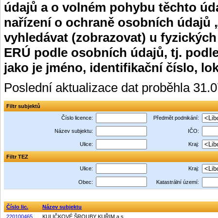
údajů a o volném pohybu těchto úda
nařízení o ochraně osobních údajů 
vyhledávat (zobrazovat) u fyzických
ERÚ podle osobních údajů, tj. podle
jako je jméno, identifikační číslo, lo
Poslední aktualizace dat proběhla 31.
Filtr subjektů
Číslo licence:
Předmět podnikání:
Název subjektu:
IČO:
Ulice:
Kraj:
Filtr TEZ
Ulice:
Kraj:
Obec:
Katastrální území:
Číslo lic.
Název subjektu
220100465
KULIČKOVÉ ŠROUBY KUŘIM,a.s.