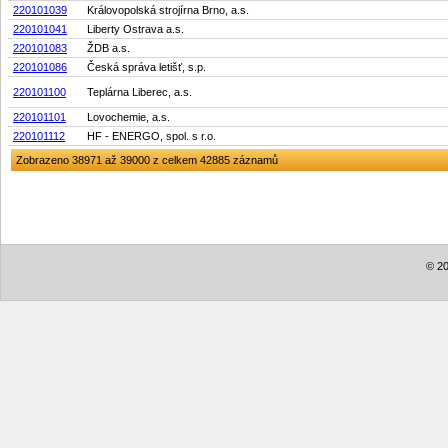
220101039
Královopolská strojírna Brno, a.s.
220101041
Liberty Ostrava a.s.
220101083
ŽDB a.s.
220101086
Česká správa letišť, s.p.
220101100
Teplárna Liberec, a.s.
220101101
Lovochemie, a.s.
220101112
HF - ENERGO, spol. s r.o.
Zobrazeno 38971 až 39000 z celkem 42885 záznamů
© 20