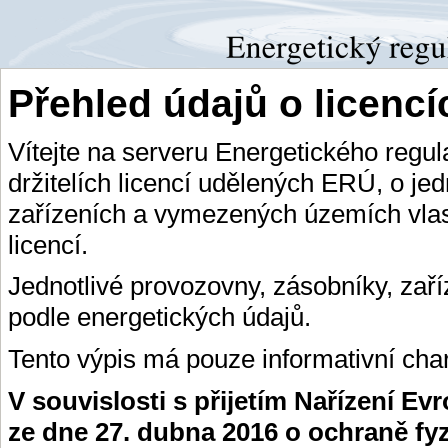
Přehled údajů o licenc
Vítejte na serveru Energetického regu
držitelích licencí udělených ERÚ, o je
zařízeních a vymezených územích vlas
licencí.
Jednotlivé provozovny, zásobníky, zař
podle energetických údajů.
Tento výpis má pouze informativní char
V souvislosti s přijetím Nařízení E
ze dne 27. dubna 2016 o ochraně fy