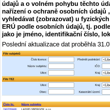
údajů a o volném pohybu těchto úda
nařízení o ochraně osobních údajů 
vyhledávat (zobrazovat) u fyzických
ERÚ podle osobních údajů, tj. podle
jako je jméno, identifikační číslo, lo
Poslední aktualizace dat proběhla 31.
Filtr subjektů
Číslo licence:
Předmět podnikání:
Název subjektu:
IČO:
Ulice:
Kraj:
Filtr TEZ
Ulice:
Kraj:
Obec:
Katastrální území:
Číslo lic.
Název subjektu
240705668
LASSELSBERGER, s.r.o.