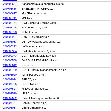
240705681
Západomoravská energetická s.r.o.
240705686
ENERGETIKA KUŘIM, a.s.
240805697
MINERAL spol. s r.o.
240805741
MND a.s.
240805744
RWE Supply & Trading GmbH
240805746
ŠKO-ENERGO, s.r.o.
240805788
VEMEX s.r.o.
240805961
SYNTHOS Kralupy a.s.
240806033
DT - Výhybkárna a strojírna, a.s.
240806212
LAMA energy a.s.
240806354
RWE Key Account CZ, s.r.o.
240806373
CENTROPOL ENERGY, a.s.
240806569
GAS BUSINESS GROUP s.r.o.
240806612
K-Gas s.r.o.
240806739
ENGIE Energy Management CZ s.r.o.
240806920
IMPERA spol. s r.o.
240807074
SPP CZ, a.s.
240807105
ELECTRABEL
240907527
MND Gas Storage a.s.
240907590
I.P.P.E. s.r.o.
240907652
Essent Trading International SA
240907727
Central Energy, s.r.o.
240908037
VEMEX Energie a.s.