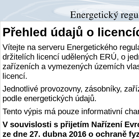
Přehled údajů o licenc
Vítejte na serveru Energetického regu
držitelích licencí udělených ERÚ, o je
zařízeních a vymezených územích vlas
licencí.
Jednotlivé provozovny, zásobníky, zař
podle energetických údajů.
Tento výpis má pouze informativní char
V souvislosti s přijetím Nařízení E
ze dne 27. dubna 2016 o ochraně fy