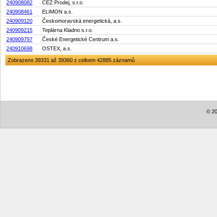
240908082
ČEZ Prodej, s.r.o.
240908461
ELIMON a.s.
240909120
Českomoravská energetická, a.s.
240909215
Teplárna Kladno s.r.o.
240909797
České Energetické Centrum a.s.
240910698
OSTEX, a.s.
Zobrazeno 39331 až 39360 z celkem 42885 záznamů
© 20