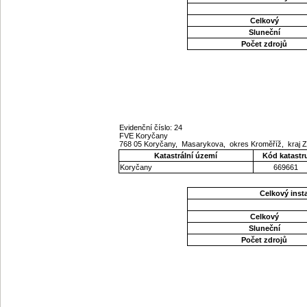
Celkový
Sluneční
Počet zdrojů
Evidenční číslo: 24
FVE Koryčany
768 05 Koryčany, Masarykova, okres Kroměříž, kraj 
Katastrální území
Kód katastr
Koryčany
669661
Celkový ins
Celkový
Sluneční
Počet zdrojů