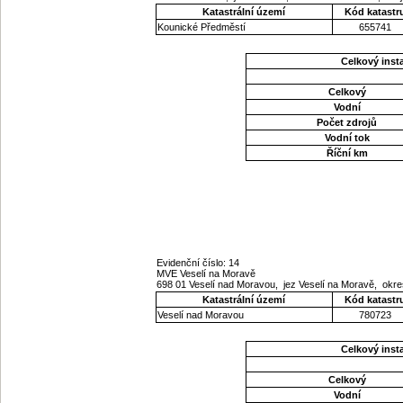
Katastrální území
Kód katastr
Kounické Předměstí
655741
Celkový ins
Celkový
Vodní
Počet zdrojů
Vodní tok
Říční km
Evidenční číslo: 14
MVE Veselí na Moravě
698 01 Veselí nad Moravou, jez Veselí na Moravě, okr
Katastrální území
Kód katastr
Veselí nad Moravou
780723
Celkový ins
Celkový
Vodní