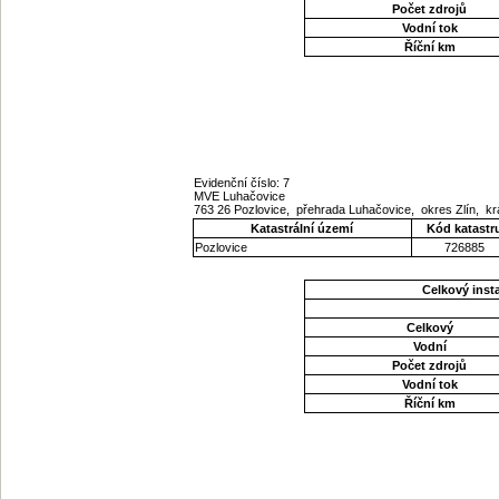
Počet zdrojů
Vodní tok
Říční km
Evidenční číslo: 7
MVE Luhačovice
763 26 Pozlovice, přehrada Luhačovice, okres Zlín, kr
Katastrální území
Kód katastr
Pozlovice
726885
Celkový ins
Celkový
Vodní
Počet zdrojů
Vodní tok
Říční km