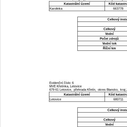
Katastrální území
Kód katastr
Karolinka
663778
Celkový ins
Celkový
Vodní
Počet zdrojů
Vodní tok
Říční km
Evidenční číslo: 6
MVE Křetínka, Letovice
679 61 Letovice, přehrada Křetín, okres Blansko, kra
Katastrální území
Kód katastr
Letovice
680711
Celkový ins
Celkový
Vodní