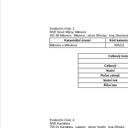
Evidenční číslo: 2
MVE Nové Mlýny, Milovice
691 88 Milovice, Milovice, okres Břeclav, kraj Jihomo
Katastrální území
Kód katastr
Milovice u Mikulova
695211
Celkový ins
Celkový
Vodní
Počet zdrojů
Vodní tok
Říční km
Evidenční číslo: 4
MVE Karolinka
755 01 Karolinka, Laguny, okres Vsetín, kraj Zlínský