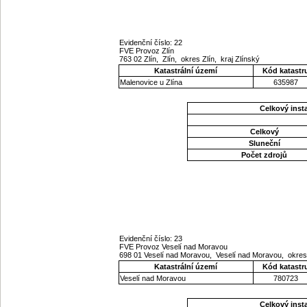
Evidenční číslo: 22
FVE Provoz Zlín
763 02 Zlín, Zlín, okres Zlín, kraj Zlínský
Katastrální území
Kód katastr
Malenovice u Zlína
635987
Celkový ins
Celkový
Sluneční
Počet zdrojů
Evidenční číslo: 23
FVE Provoz Veselí nad Moravou
698 01 Veselí nad Moravou, Veselí nad Moravou, okre
Katastrální území
Kód katastr
Veselí nad Moravou
780723
Celkový ins