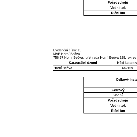
Počet zdrojů
Vodní tok
Říční km
Evidenční číslo: 15
MVE Horní Bečva
756 57 Horní Bečva, přehrada Horní Bečva 328, okres 
Katastrální území
Kód katastr
Horní Bečva
642169
Celkový ins
Celkový
Vodní
Počet zdrojů
Vodní tok
Říční km