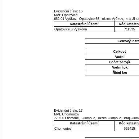
Evidenční číslo: 16
MVE Opatovice
682 01 Vyškov, Opatovice 65, okres Vyškov, kraj Ji
Katastrální území
Kód katastr
Opatovice u Vyškova
711535
Celkový ins
Celkový
Vodní
Počet zdrojů
Vodní tok
Říční km
Evidenční číslo: 17
MVE Chomoutov
779 00 Olomouc, Olomouc, okres Olomouc, kraj Olo
Katastrální území
Kód katastr
Chomoutov
652415