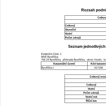
Rozsah podni
Celkov
Celkový
Sluneční
Vodní
Počet zdrojů
Seznam jednotlivých 
Evidenční číslo: 1
MVE Bystřička
756 24 Bystřička, přehrada Bystřička, okres Vsetín, kr
Katastrální území
Kód katastr
Bystřička I
617156
Celkový ins
Celkový
Vodní
Počet zdrojů
Vodní tok
Říční km