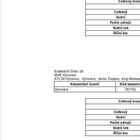
Celkový ins
Celkový
Vodní
Počet zdrojů
Vodní tok
Říční km
Evidenční číslo: 18
MVE Výrovice
671 34 Výrovice, Výrovice, okres Znojmo, kraj Jihom
Katastrální území
Kód katastr
Výrovice
787701
Celkový ins
Celkový
Vodní
Počet zdrojů
Vodní tok
Říční km