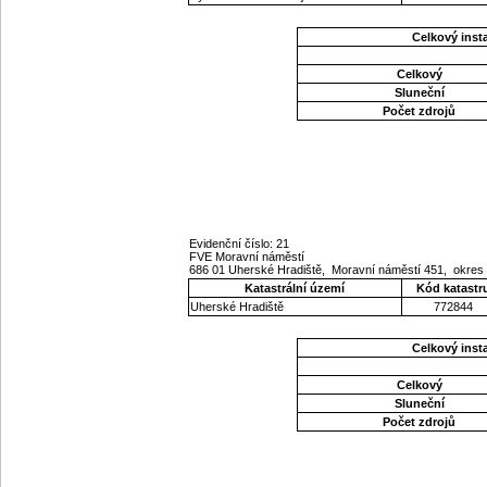
Celkový ins
Celkový
Sluneční
Počet zdrojů
Evidenční číslo: 21
FVE Moravní náměstí
686 01 Uherské Hradiště, Moravní náměstí 451, okres 
Katastrální území
Kód katastr
Uherské Hradiště
772844
Celkový ins
Celkový
Sluneční
Počet zdrojů