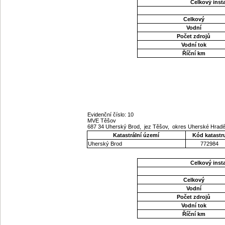
Celkový ins
Celkový
Vodní
Počet zdrojů
Vodní tok
Říční km
Evidenční číslo: 10
MVE Těšov
687 34 Uherský Brod, jez Těšov, okres Uherské Hradiš
Katastrální území
Kód katastr
Uherský Brod
772984
Celkový ins
Celkový
Vodní
Počet zdrojů
Vodní tok
Říční km