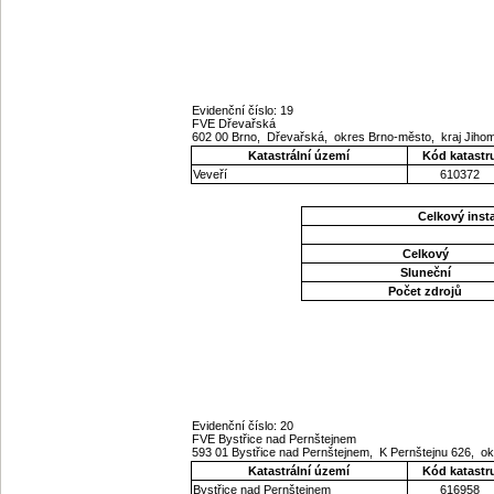
Evidenční číslo: 19
FVE Dřevařská
602 00 Brno, Dřevařská, okres Brno-město, kraj Jih
Katastrální území
Kód katastr
Veveří
610372
Celkový ins
Celkový
Sluneční
Počet zdrojů
Evidenční číslo: 20
FVE Bystřice nad Pernštejnem
593 01 Bystřice nad Pernštejnem, K Pernštejnu 626, o
Katastrální území
Kód katastr
Bystřice nad Pernštejnem
616958