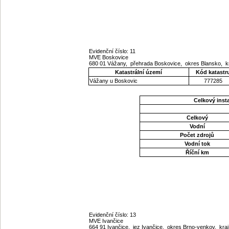
Evidenční číslo: 11
MVE Boskovice
680 01 Vážany, přehrada Boskovice, okres Blansko, 
Katastrální území
Kód katastr
Vážany u Boskovic
777285
Celkový ins
Celkový
Vodní
Počet zdrojů
Vodní tok
Říční km
Evidenční číslo: 13
MVE Ivančice
664 91 Ivančice, jez Ivančice, okres Brno-venkov, kr