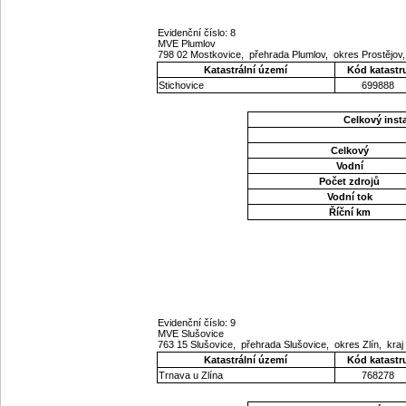
Evidenční číslo: 8
MVE Plumlov
798 02 Mostkovice, přehrada Plumlov, okres Prostějo
Katastrální území
Kód katastr
Stichovice
699888
Celkový ins
Celkový
Vodní
Počet zdrojů
Vodní tok
Říční km
Evidenční číslo: 9
MVE Slušovice
763 15 Slušovice, přehrada Slušovice, okres Zlín, kraj
Katastrální území
Kód katastr
Trnava u Zlína
768278