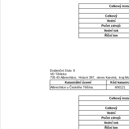
Celkový ins
Celkový
Vodní
Počet zdrojů
Vodní tok
Říční km
Evidenční číslo: 9
VD Těrlicko
735 43 Albrechtice, Hrázní 397, okres Karviná, kraj 
Katastrální území
Kód katastr
Albrechtice u Českého Těšína
600121
Celkový ins
Celkový
Vodní
Počet zdrojů
Vodní tok
Říční km