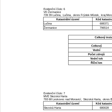
Evidenční číslo: 6
VD Žermanice
739 39 Lučina, Lučina, okres Frýdek-Místek, kraj Mo
Katastrální území
Kód katastr
Lučina
688371
Žermanice
796514
Celkový ins
Celkový
Vodní
Počet zdrojů
Vodní tok
Říční km
Evidenční číslo: 7
MVE Slezská Harta
793 68 Leskovec nad Moravicí, Slezská Harta, okres 
Katastrální území
Kód katastr
Slezská Harta
680028