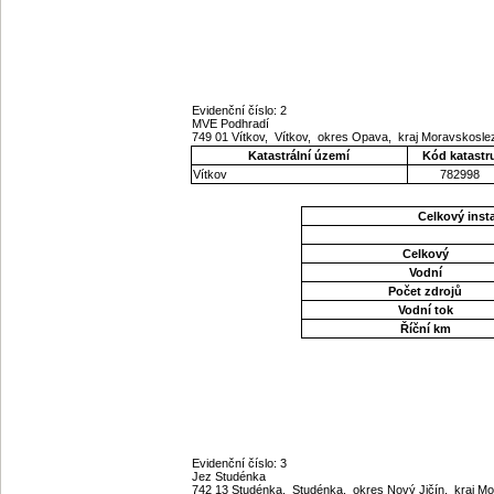
Evidenční číslo: 2
MVE Podhradí
749 01 Vítkov, Vítkov, okres Opava, kraj Moravskosl
Katastrální území
Kód katastr
Vítkov
782998
Celkový ins
Celkový
Vodní
Počet zdrojů
Vodní tok
Říční km
Evidenční číslo: 3
Jez Studénka
742 13 Studénka, Studénka, okres Nový Jičín, kraj 