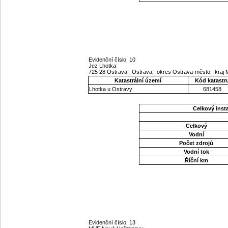
Evidenční číslo: 10
Jez Lhotka
725 28 Ostrava, Ostrava, okres Ostrava-město, kraj
Katastrální území
Kód katastr
Lhotka u Ostravy
681458
Celkový ins
Celkový
Vodní
Počet zdrojů
Vodní tok
Říční km
Evidenční číslo: 13