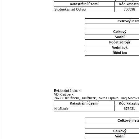
Katastrální území
Kód katastr
Studénka nad Odrou
758396
Celkový ins
Celkový
Vodní
Počet zdrojů
Vodní tok
Říční km
Evidenční číslo: 4
VD Kružberk
747 86 Kružberk, Kružberk, okres Opava, kraj Morav
Katastrální území
Kód katastr
Kružberk
675431
Celkový ins
Celkový
Vodní