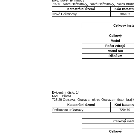
MVE Nové Heřminovy
792 01 Nové Heřminovy, Nové Heřminovy, okres Brunt
Katastrální území
Kód katastr
Nové Heřminovy
706183
Celkový ins
Celkový
Vodní
Počet zdrojů
Vodní tok
Říční km
Evidenční číslo: 14
MVE - Přívoz
725 29 Ostrava, Ostrava, okres Ostrava-město, kraj
Katastrální území
Kód katastr
Petřkovice u Ostravy
720470
Celkový ins
Celkový