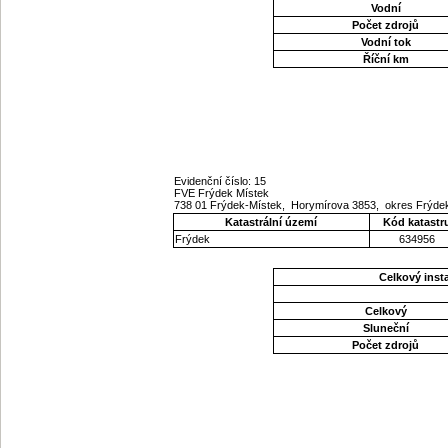
Vodní
Počet zdrojů
Vodní tok
Říční km
Evidenční číslo: 15
FVE Frýdek Místek
738 01 Frýdek-Místek, Horymírova 3853, okres Frýde
Katastrální území
Kód katastr
Frýdek
634956
Celkový ins
Celkový
Sluneční
Počet zdrojů