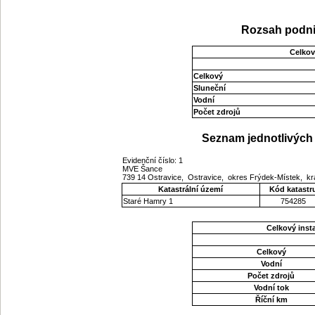
Rozsah podni
Celkov
Celkový
Sluneční
Vodní
Počet zdrojů
Seznam jednotlivých 
Evidenční číslo: 1
MVE Šance
739 14 Ostravice, Ostravice, okres Frýdek-Místek, k
Katastrální území
Kód katastr
Staré Hamry 1
754285
Celkový ins
Celkový
Vodní
Počet zdrojů
Vodní tok
Říční km