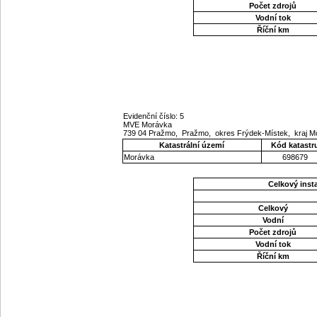
Počet zdrojů
Vodní tok
Říční km
Evidenční číslo: 5
MVE Morávka
739 04 Pražmo, Pražmo, okres Frýdek-Místek, kraj 
Katastrální území
Kód katastr
Morávka
698679
Celkový ins
Celkový
Vodní
Počet zdrojů
Vodní tok
Říční km