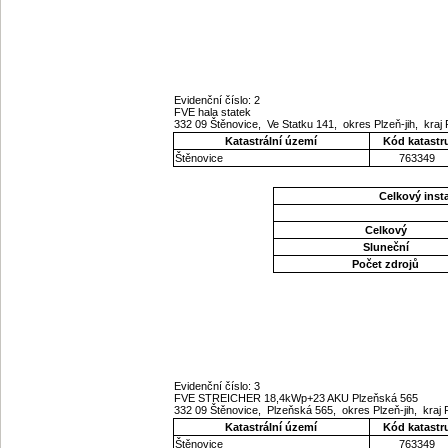
Evidenční číslo: 2
FVE hala statek
332 09 Štěnovice, Ve Statku 141, okres Plzeň-jih, kraj
Katastrální území
Kód katastr
Štěnovice
763349
Celkový ins
Celkový
Sluneční
Počet zdrojů
Evidenční číslo: 3
FVE STREICHER 18,4kWp+23 AKU Plzeňská 565
332 09 Štěnovice, Plzeňská 565, okres Plzeň-jih, kraj
Katastrální území
Kód katastr
Štěnovice
763349