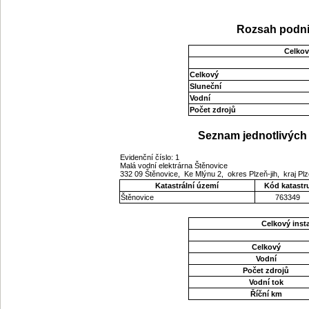
Rozsah podni
Celkov
Celkový
Sluneční
Vodní
Počet zdrojů
Seznam jednotlivých 
Evidenční číslo: 1
Malá vodní elektrárna Štěnovice
332 09 Štěnovice, Ke Mlýnu 2, okres Plzeň-jih, kraj P
Katastrální území
Kód katastr
Štěnovice
763349
Celkový ins
Celkový
Vodní
Počet zdrojů
Vodní tok
Říční km