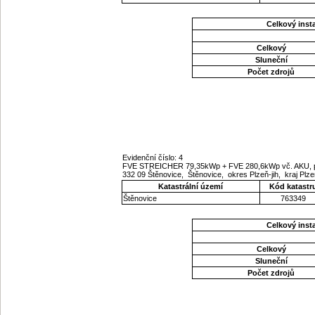
Celkový ins
Celkový
Sluneční
Počet zdrojů
Evidenční číslo: 4
FVE STREICHER 79,35kWp + FVE 280,6kWp vč. AKU, p
332 09 Štěnovice, Štěnovice, okres Plzeň-jih, kraj Pl
Katastrální území
Kód katastr
Štěnovice
763349
Celkový ins
Celkový
Sluneční
Počet zdrojů