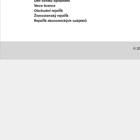
Den vzniku oprávnění
Verze licence
Obchodní rejstřík
Živnostenský rejstřík
Rejstřík ekonomických subjektů
© 20