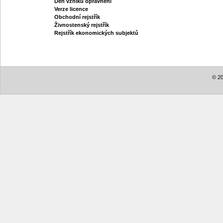
Den vzniku oprávnění
Verze licence
Obchodní rejstřík
Živnostenský rejstřík
Rejstřík ekonomických subjektů
© 20