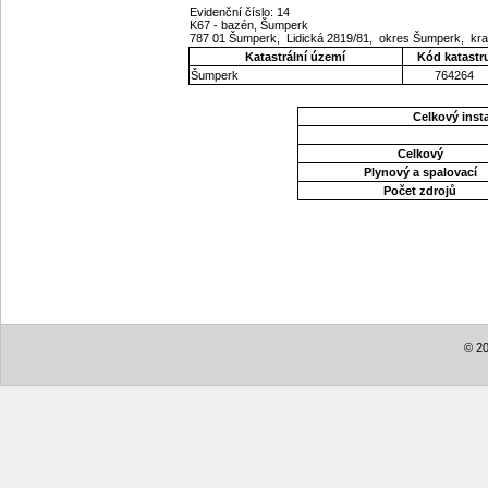
Evidenční číslo: 14
K67 - bazén, Šumperk
787 01 Šumperk, Lidická 2819/81, okres Šumperk, kr
Katastrální území
Kód katastr
Šumperk
764264
Celkový ins
Celkový
Plynový a spalovací
Počet zdrojů
© 20