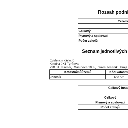
Rozsah podni
Celkov
Celkový
Plynový a spalovací
Počet zdrojů
Seznam jednotlivých 
Evidenční číslo: 8
Kotelna JK1 Tyršova
790 01 Jeseník, Mašínova 1055, okres Jeseník, kraj
Katastrální území
Kód katastr
Jeseník
658723
Celkový ins
Celkový
Plynový a spalovací
Počet zdrojů