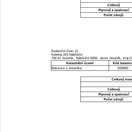
Celkový
Plynový a spalovací
Počet zdrojů
Evidenční číslo: 11
Kotelna JK5 Nábřežní
790 01 Jeseník, Nábřežní 9906, okres Jeseník, kraj
Katastrální území
Kód katastr
Bukovice u Jeseníka
658880
Celkový ins
Celkový
Plynový a spalovací
Počet zdrojů