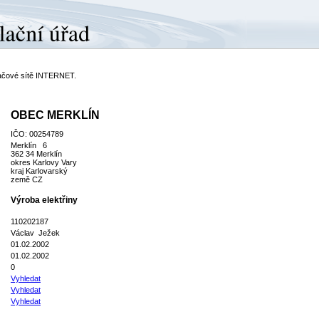
ítačové sítě INTERNET.
OBEC MERKLÍN
IČO: 00254789
Merklín 6
362 34 Merklín
okres Karlovy Vary
kraj Karlovarský
země CZ
Výroba elektřiny
110202187
Václav Ježek
01.02.2002
01.02.2002
0
Vyhledat
Vyhledat
Vyhledat