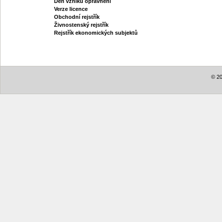
Den vzniku oprávnění
Verze licence
Obchodní rejstřík
Živnostenský rejstřík
Rejstřík ekonomických subjektů
© 20