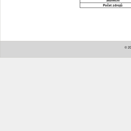
Sluneční
Počet zdrojů
© 20