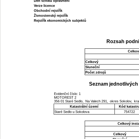
Den vzniku oprávnění
Verze licence
Obchodní rejstřík
Živnostenský rejstřík
Rejstřík ekonomických subjektů
Rozsah podni
Celkov
Celkový
Sluneční
Počet zdrojů
Seznam jednotlivých 
Evidenční číslo: 1
MOTOREST 2
356 01 Staré Sedlo, Na Valech 291, okres Sokolov, kr
Katastrální území
Kód katastr
Staré Sedlo u Sokolova
754722
Celkový ins
Celkový