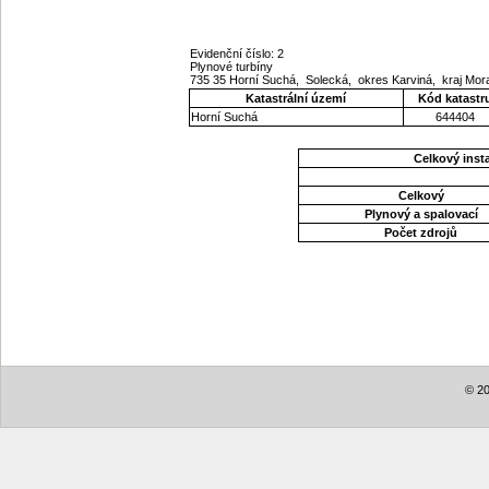
Evidenční číslo: 2
Plynové turbíny
735 35 Horní Suchá, Solecká, okres Karviná, kraj Mo
Katastrální území
Kód katastr
Horní Suchá
644404
Celkový ins
Celkový
Plynový a spalovací
Počet zdrojů
© 20