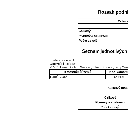
Rozsah podni
Celkov
Celkový
Plynový a spalovací
Počet zdrojů
Seznam jednotlivých 
Evidenční číslo: 1
Odplynění skládky
735 35 Horní Suchá, Solecká, okres Karviná, kraj Mo
Katastrální území
Kód katastr
Horní Suchá
644404
Celkový ins
Celkový
Plynový a spalovací
Počet zdrojů