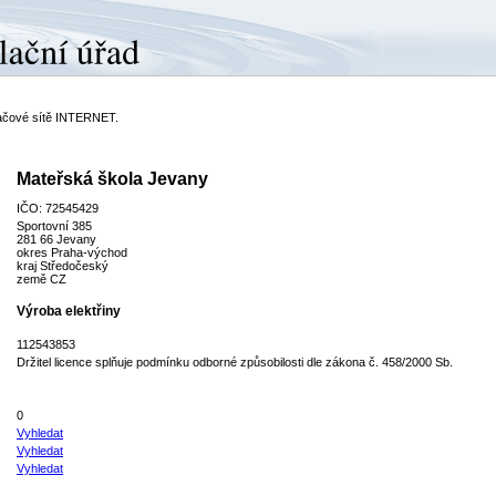
ítačové sítě INTERNET.
Mateřská škola Jevany
IČO: 72545429
Sportovní 385
281 66 Jevany
okres Praha-východ
kraj Středočeský
země CZ
Výroba elektřiny
112543853
Držitel licence splňuje podmínku odborné způsobilosti dle zákona č. 458/2000 Sb.
0
Vyhledat
Vyhledat
Vyhledat