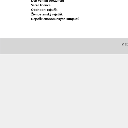
Den vzniku oprávnění
Verze licence
Obchodní rejstřík
Živnostenský rejstřík
Rejstřík ekonomických subjektů
© 20