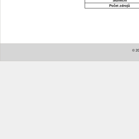
Sluneční
Počet zdrojů
© 20