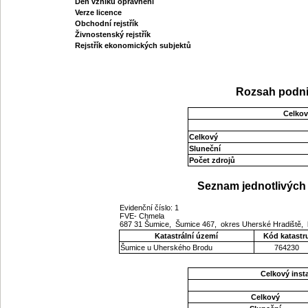
Den vzniku oprávnění
Verze licence
Obchodní rejstřík
Živnostenský rejstřík
Rejstřík ekonomických subjektů
Rozsah podni
Celkov
Celkový
Sluneční
Počet zdrojů
Seznam jednotlivých 
Evidenční číslo: 1
FVE- Chmela
687 31 Šumice, Šumice 467, okres Uherské Hradiště, 
Katastrální území
Kód katastr
Šumice u Uherského Brodu
764230
Celkový ins
Celkový