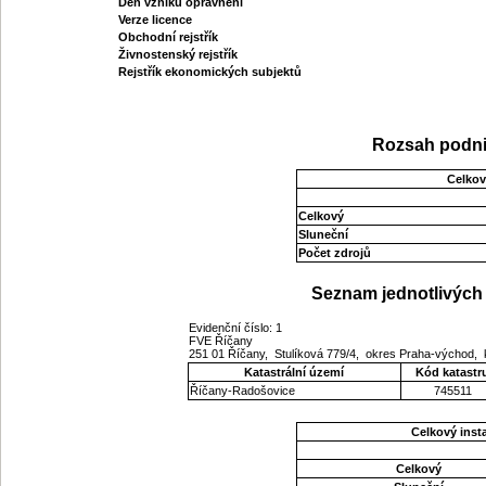
Den vzniku oprávnění
Verze licence
Obchodní rejstřík
Živnostenský rejstřík
Rejstřík ekonomických subjektů
Rozsah podni
Celkov
Celkový
Sluneční
Počet zdrojů
Seznam jednotlivých 
Evidenční číslo: 1
FVE Říčany
251 01 Říčany, Stulíková 779/4, okres Praha-východ,
Katastrální území
Kód katastr
Říčany-Radošovice
745511
Celkový ins
Celkový