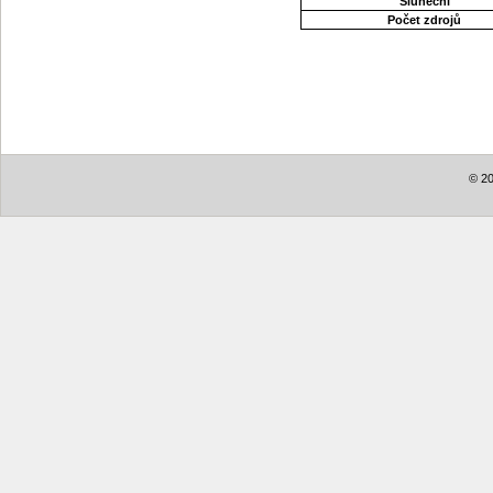
Sluneční
Počet zdrojů
© 20