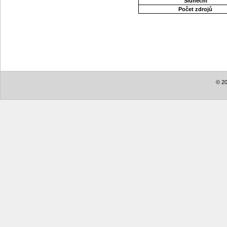
Sluneční
Počet zdrojů
© 20