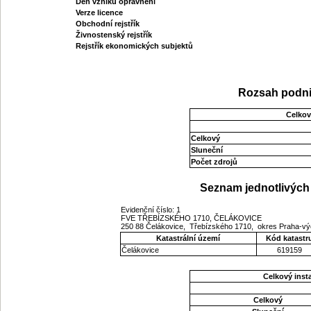
Den vzniku oprávnění
Verze licence
Obchodní rejstřík
Živnostenský rejstřík
Rejstřík ekonomických subjektů
Rozsah podni
Celkov
Celkový
Sluneční
Počet zdrojů
Seznam jednotlivých 
Evidenční číslo: 1
FVE TŘEBÍZSKÉHO 1710, ČELÁKOVICE
250 88 Čelákovice, Třebízského 1710, okres Praha-v
Katastrální území
Kód katastr
Čelákovice
619159
Celkový ins
Celkový