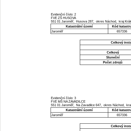
Evidenční číslo: 2
FVE ZŠ HUSOVA
551 01 Jaroměř, Husova 287, okres Náchod, kraj Krá
Katastrální území
Kód katastr
Jaroměř
657336
Celkový ins
Celkový
Sluneční
Počet zdrojů
Evidenční číslo: 3
FVE MŠ NA ZAVADILCE
551 01 Jaroměř, Na Zavadilce 647, okres Náchod, kr
Katastrální území
Kód katastr
Jaroměř
657336
Celkový ins