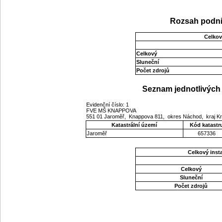
Rozsah podni
Celkov
Celkový
Sluneční
Počet zdrojů
Seznam jednotlivých 
Evidenční číslo: 1
FVE MŠ KNAPPOVA
551 01 Jaroměř, Knappova 811, okres Náchod, kraj K
Katastrální území
Kód katastr
Jaroměř
657336
Celkový ins
Celkový
Sluneční
Počet zdrojů