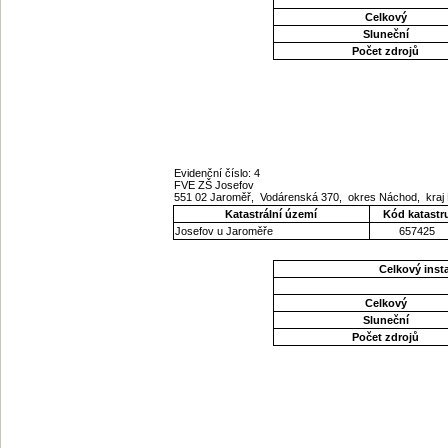
Celkový
Sluneční
Počet zdrojů
Evidenční číslo: 4
FVE ZŠ Josefov
551 02 Jaroměř, Vodárenská 370, okres Náchod, kraj
Katastrální území
Kód katastr
Josefov u Jaroměře
657425
Celkový ins
Celkový
Sluneční
Počet zdrojů