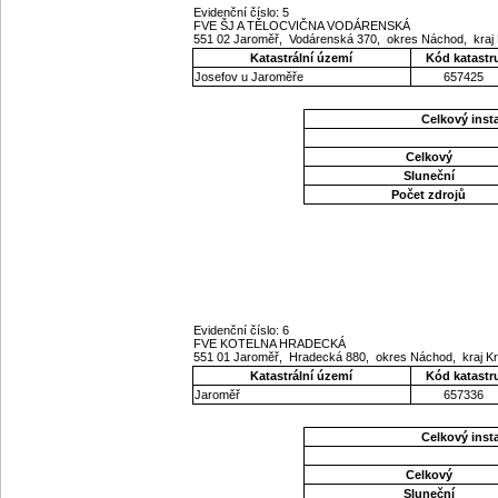
Evidenční číslo: 5
FVE ŠJ A TĚLOCVIČNA VODÁRENSKÁ
551 02 Jaroměř, Vodárenská 370, okres Náchod, kraj
Katastrální území
Kód katastr
Josefov u Jaroměře
657425
Celkový ins
Celkový
Sluneční
Počet zdrojů
Evidenční číslo: 6
FVE KOTELNA HRADECKÁ
551 01 Jaroměř, Hradecká 880, okres Náchod, kraj K
Katastrální území
Kód katastr
Jaroměř
657336
Celkový ins
Celkový
Sluneční