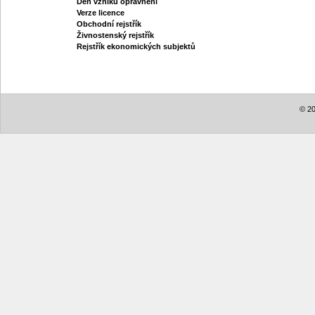
Den vzniku oprávnění
Verze licence
Obchodní rejstřík
Živnostenský rejstřík
Rejstřík ekonomických subjektů
© 20