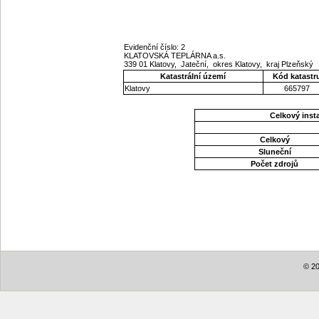
Evidenční číslo: 2
KLATOVSKÁ TEPLÁRNA a.s.
339 01 Klatovy, Jateční, okres Klatovy, kraj Plzeňský
Katastrální území
Kód katastr
Klatovy
665797
Celkový ins
Celkový
Sluneční
Počet zdrojů
© 20