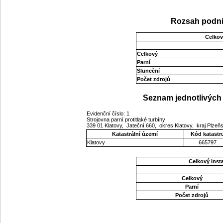
Rozsah podni
Celkov
Celkový
Parní
Sluneční
Počet zdrojů
Seznam jednotlivých 
Evidenční číslo: 1
Strojovna parní protitlaké turbíny
339 01 Klatovy, Jateční 660, okres Klatovy, kraj Plze
Katastrální území
Kód katastr
Klatovy
665797
Celkový ins
Celkový
Parní
Počet zdrojů