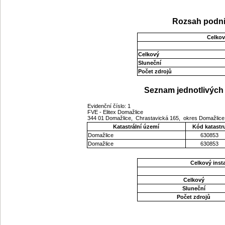
Rozsah podni
Celkov
Celkový
Sluneční
Počet zdrojů
Seznam jednotlivých 
Evidenční číslo: 1
FVE - Elitex Domažlice
344 01 Domažlice, Chrastavická 165, okres Domažlice
Katastrální území
Kód katastr
Domažlice
630853
Domažlice
630853
Celkový ins
Celkový
Sluneční
Počet zdrojů