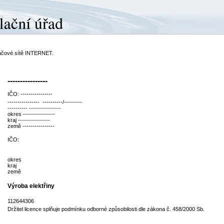
ítačové sítě INTERNET.
----------------
IČO: ----------------
---------------- ----------/---------
---------- ----------------
okres ----------------
kraj ----------------
země ----------------
IČO:
okres
kraj
země
Výroba elektřiny
112644306
Držitel licence splňuje podmínku odborné způsobilosti dle zákona č. 458/2000 Sb.