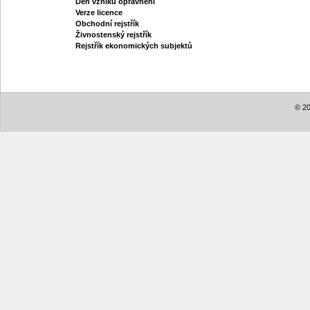
Den vzniku oprávnění
Verze licence
Obchodní rejstřík
Živnostenský rejstřík
Rejstřík ekonomických subjektů
© 20