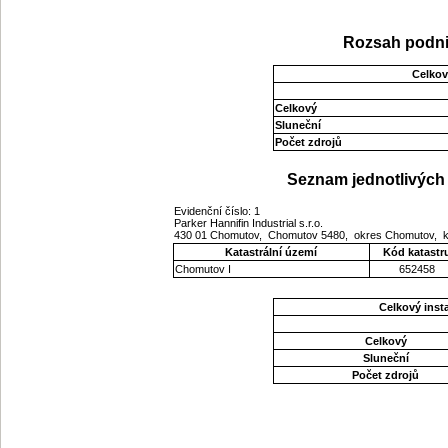
Rozsah podni
Celkov
Celkový
Sluneční
Počet zdrojů
Seznam jednotlivých 
Evidenční číslo: 1
Parker Hannifin Industrial s.r.o.
430 01 Chomutov, Chomutov 5480, okres Chomutov, k
Katastrální území
Kód katastr
Chomutov I
652458
Celkový ins
Celkový
Sluneční
Počet zdrojů