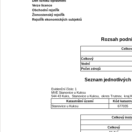
Den vzniku oprávnění
Verze licence
Obchodní rejstřík
Živnostenský rejstřík
Rejstřík ekonomických subjektů
Rozsah podni
Celkov
Celkový
Vodní
Počet zdrojů
Seznam jednotlivých 
Evidenční číslo: 1
MVE Stanovice u Kuksu
544 43 Kuks, Stanovice u Kuksu, okres Trutnov, kraj
Katastrální území
Kód katastr
Stanovice u Kuksu
677035
Celkový ins
Celkový