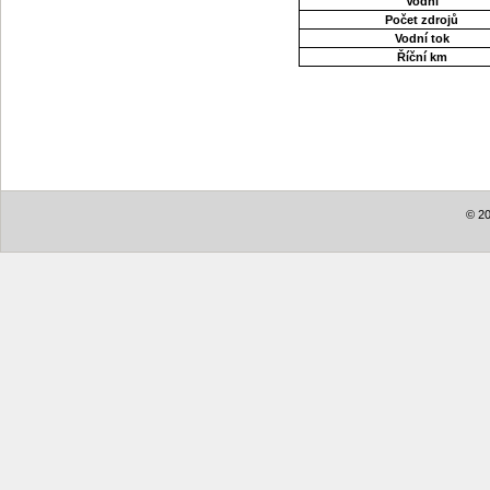
Vodní
Počet zdrojů
Vodní tok
Říční km
© 20