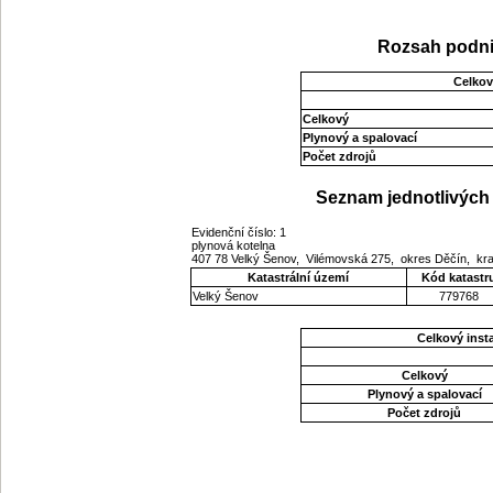
Rozsah podni
Celkov
Celkový
Plynový a spalovací
Počet zdrojů
Seznam jednotlivých 
Evidenční číslo: 1
plynová kotelna
407 78 Velký Šenov, Vilémovská 275, okres Děčín, kr
Katastrální území
Kód katastr
Velký Šenov
779768
Celkový ins
Celkový
Plynový a spalovací
Počet zdrojů