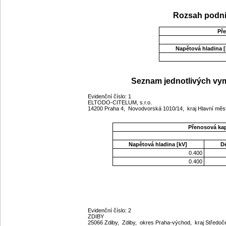
Rozsah podni
Př
Napětová hladina [
Seznam jednotlivých vym
Evidenční číslo: 1
ELTODO-CITELUM, s.r.o.
14200 Praha 4, Novodvorská 1010/14, kraj Hlavní mě
Přenosová ka
Napětová hladina [kV]
D
0.400
0.400
Evidenční číslo: 2
ZDIBY
25066 Zdiby, Zdiby, okres Praha-východ, kraj Středo