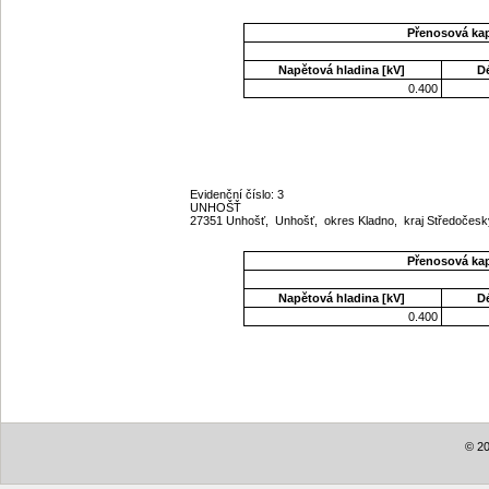
Přenosová ka
Napětová hladina [kV]
D
0.400
Evidenční číslo: 3
UNHOŠŤ
27351 Unhošť, Unhošť, okres Kladno, kraj Středočes
Přenosová ka
Napětová hladina [kV]
D
0.400
© 20