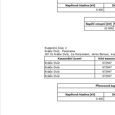
Napětová hladina [kV]
D
0.400
Napětí vstupní [kV]
22.000
Evidenční číslo: 2
Králův Dvůr - Panorama
267 01 Králův Dvůr, Za Horizontem, okres Beroun, kr
Katastrální území
Kód katastr
Králův Dvůr
672947
Králův Dvůr
672947
Králův Dvůr
672947
Králův Dvůr
672947
Přenosová ka
Napětová hladina [kV]
D
0.400