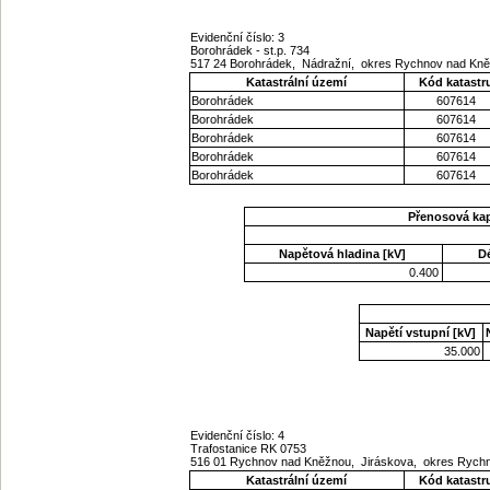
Evidenční číslo: 3
Borohrádek - st.p. 734
517 24 Borohrádek, Nádražní, okres Rychnov nad Kně
Katastrální území
Kód katastr
Borohrádek
607614
Borohrádek
607614
Borohrádek
607614
Borohrádek
607614
Borohrádek
607614
Přenosová ka
Napětová hladina [kV]
D
0.400
Napětí vstupní [kV]
35.000
Evidenční číslo: 4
Trafostanice RK 0753
516 01 Rychnov nad Kněžnou, Jiráskova, okres Rych
Katastrální území
Kód katastr