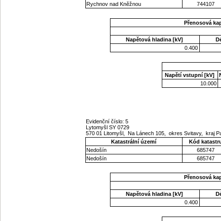
Rychnov nad Kněžnou
744107
Přenosová ka
Napětová hladina [kV]
D
0.400
Napětí vstupní [kV]
10.000
Evidenční číslo: 5
Lytomyšl SY 0729
570 01 Litomyšl, Na Lánech 105, okres Svitavy, kraj 
Katastrální území
Kód katastr
Nedošín
685747
Nedošín
685747
Přenosová ka
Napětová hladina [kV]
D
0.400