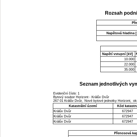
Rozsah podni
Př
Napětová hladina [
Napětí vstupní [kV]
10.000
22.000
35.000
Seznam jednotlivých vym
Evidenční číslo: 1
Bytový soubor Horizont - Králův Dvůr
267 01 Králův Dvůr, Nové bytové jednotky Horizont, o
Katastrální území
Kód katastr
Králův Dvůr
672947
Králův Dvůr
672947
Králův Dvůr
672947
Přenosová ka