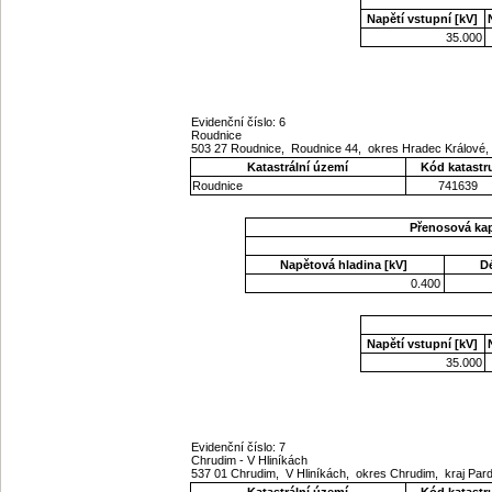
Napětí vstupní [kV]
35.000
Evidenční číslo: 6
Roudnice
503 27 Roudnice, Roudnice 44, okres Hradec Králové,
Katastrální území
Kód katastr
Roudnice
741639
Přenosová ka
Napětová hladina [kV]
D
0.400
Napětí vstupní [kV]
35.000
Evidenční číslo: 7
Chrudim - V Hliníkách
537 01 Chrudim, V Hliníkách, okres Chrudim, kraj Par
Katastrální území
Kód katastr