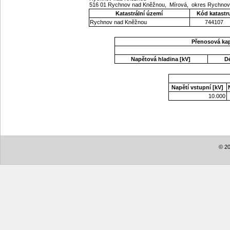
516 01 Rychnov nad Kněžnou, Mírová, okres Rychnov
Katastrální území
Kód katastr
Rychnov nad Kněžnou
744107
Přenosová ka
Napětová hladina [kV]
D
Napětí vstupní [kV]
10.000
© 20