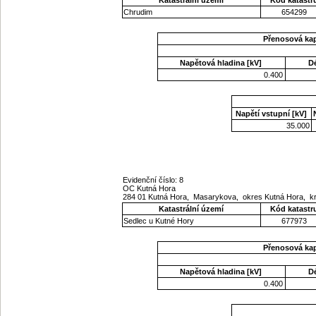
Chrudim
654299
Přenosová ka
Napětová hladina [kV]
D
0.400
Napětí vstupní [kV]
35.000
Evidenční číslo: 8
OC Kutná Hora
284 01 Kutná Hora, Masarykova, okres Kutná Hora, k
Katastrální území
Kód katastr
Sedlec u Kutné Hory
677973
Přenosová ka
Napětová hladina [kV]
D
0.400