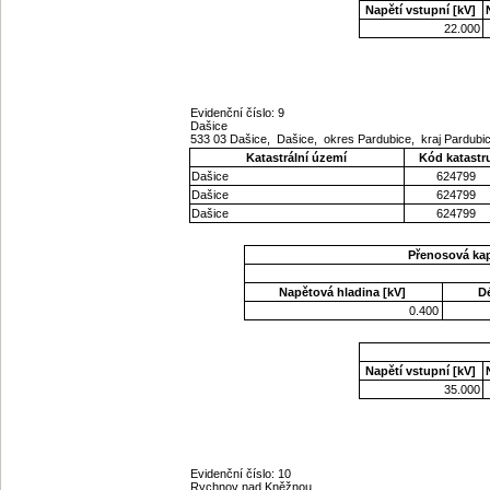
Napětí vstupní [kV]
22.000
Evidenční číslo: 9
Dašice
533 03 Dašice, Dašice, okres Pardubice, kraj Pardub
Katastrální území
Kód katastr
Dašice
624799
Dašice
624799
Dašice
624799
Přenosová ka
Napětová hladina [kV]
D
0.400
Napětí vstupní [kV]
35.000
Evidenční číslo: 10
Rychnov nad Kněžnou