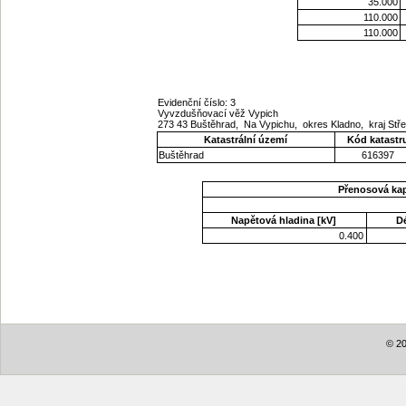
35.000
110.000
110.000
Evidenční číslo: 3
Vyvzdušňovací věž Vypich
273 43 Buštěhrad, Na Vypichu, okres Kladno, kraj St
Katastrální území
Kód katastr
Buštěhrad
616397
Přenosová ka
Napětová hladina [kV]
D
0.400
© 20