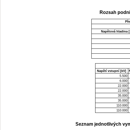
Rozsah podni
Př
Napětová hladina [
Napětí vstupní [kV]
5.500
6.000
22.000
22.000
35.000
35.000
110.000
110.000
Seznam jednotlivých vym