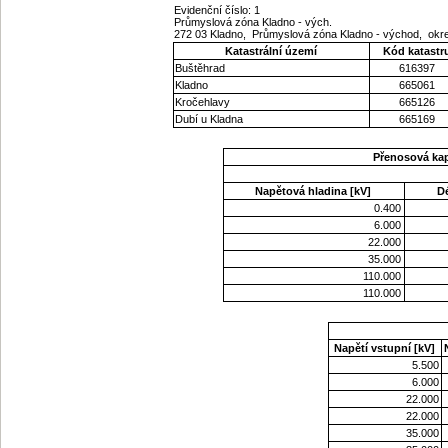
Evidenční číslo: 1
Průmyslová zóna Kladno - vých.
272 03 Kladno, Průmyslová zóna Kladno - východ, okr
Katastrální území
Kód katastr
Buštěhrad
616397
Kladno
665061
Kročehlavy
665126
Dubí u Kladna
665169
Přenosová ka
Napětová hladina [kV]
D
0.400
6.000
22.000
35.000
110.000
110.000
Napětí vstupní [kV]
5.500
6.000
22.000
22.000
35.000