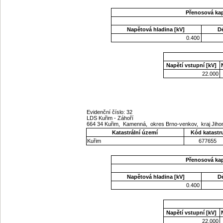
Přenosová ka
Napětová hladina [kV]
D
0.400
Napětí vstupní [kV]
22.000
Evidenční číslo: 32
LDS Kuřim - Záhoří
664 34 Kuřim, Kamenná, okres Brno-venkov, kraj Ji
Katastrální území
Kód katastr
Kuřim
677655
Přenosová ka
Napětová hladina [kV]
D
0.400
Napětí vstupní [kV]
22.000