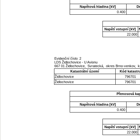
Napětová hladina [kV]
D
0.400
Napětí vstupní [kV]
22.000
Evidenční číslo: 2
LDS Židlochovice - U Avionu
667 01 Židlochovice, Svratecká, okres Brno-venkov, 
Katastrální území
Kód katastr
Židlochovice
796701
Židlochovice
796701
Přenosová ka
Napětová hladina [kV]
D
0.400
Napětí vstupní [kV]
22.000