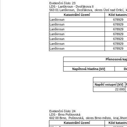
Evidenční číslo: 23
LDS - Lanškroun - Dvořákova II
563 01 Lanškroun, Dvořákova, okres Ústí nad Orlicí, 
Katastrální území
Kód katastr
Lanškroun
678929
Lanškroun
678929
Lanškroun
678929
Lanškroun
678929
Lanškroun
678929
Lanškroun
678929
Lanškroun
678929
Přenosová ka
Napětová hladina [kV]
D
Napětí vstupní [kV]
22.000
Evidenční číslo: 24
LDS - Brno Poštovská
602 00 Brno, Poštovská, okres Brno-město, kraj Jih
Katastrální území
Kód katastr