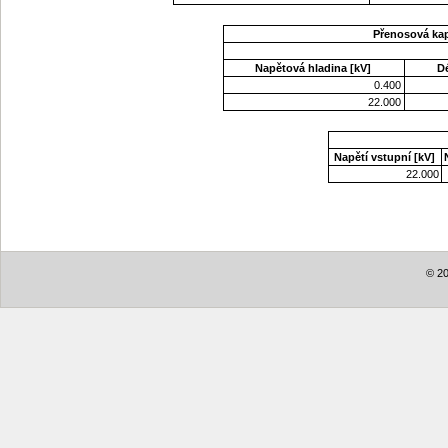
Přenosová ka
Napětová hladina [kV]
D
0.400
22.000
Napětí vstupní [kV]
22.000
© 20