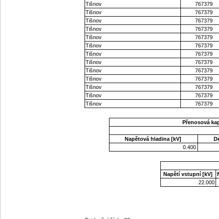
Tišnov
767379
Tišnov
767379
Tišnov
767379
Tišnov
767379
Tišnov
767379
Tišnov
767379
Tišnov
767379
Tišnov
767379
Tišnov
767379
Tišnov
767379
Tišnov
767379
Tišnov
767379
Tišnov
767379
Přenosová ka
Napětová hladina [kV]
D
0.400
Napětí vstupní [kV]
22.000