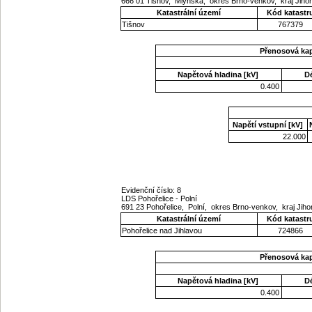
666 01 Tišnov, Mlýnská, okres Brno-venkov, kraj Ji
Katastrální území
Kód katastr
Tišnov
767379
Přenosová ka
Napětová hladina [kV]
D
0.400
Napětí vstupní [kV]
22.000
Evidenční číslo: 8
LDS Pohořelice - Polní
691 23 Pohořelice, Polní, okres Brno-venkov, kraj Ji
Katastrální území
Kód katastr
Pohořelice nad Jihlavou
724866
Přenosová ka
Napětová hladina [kV]
D
0.400