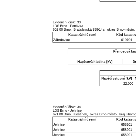
Evidenční číslo: 33
LDS Brno - Ponávka
602 00 Brno, Bratislavská 938/14a, okres Brno-město
Katastrální území
Kód katastr
Zábrdovice
610704
Přenosová ka
Napětová hladina [kV]
D
Napětí vstupní [kV]
22.000
Evidenční číslo: 34
LDS Brno - Jehnice
621 00 Brno, Kleštínek, okres Brno-město, kraj Jiho
Katastrální území
Kód katastr
Jehnice
658201
Jehnice
658201
Jehnice
658201