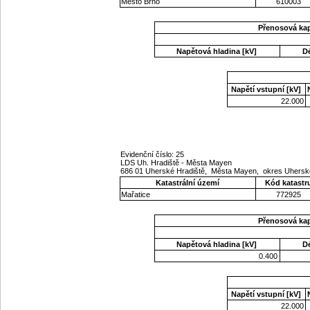
Město Brno
610003
Přenosová ka
Napětová hladina [kV]
D
Napětí vstupní [kV]
22.000
Evidenční číslo: 25
LDS Uh. Hradiště - Města Mayen
686 01 Uherské Hradiště, Města Mayen, okres Uherské
Katastrální území
Kód katastr
Mařatice
772925
Přenosová ka
Napětová hladina [kV]
D
0.400
Napětí vstupní [kV]
22.000