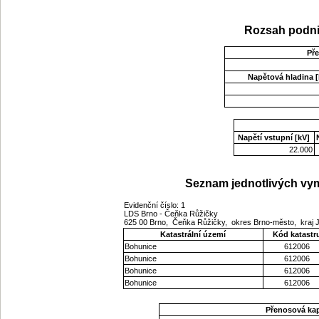
Rozsah podni
Př
Napětová hladina [
Napětí vstupní [kV]
22.000
Seznam jednotlivých vym
Evidenční číslo: 1
LDS Brno - Čeňka Růžičky
625 00 Brno, Čeňka Růžičky, okres Brno-město, kraj
Katastrální území
Kód katastr
Bohunice
612006
Bohunice
612006
Bohunice
612006
Bohunice
612006
Přenosová ka