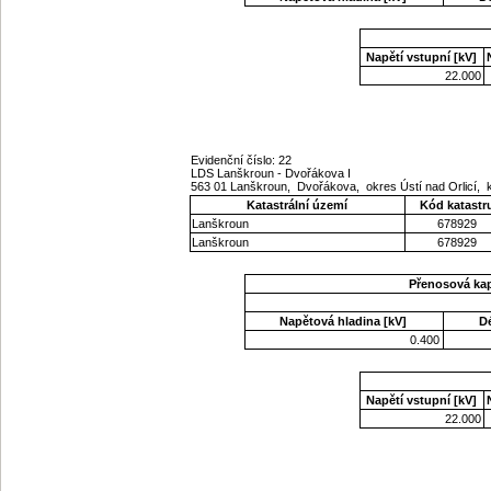
Napětí vstupní [kV]
22.000
Evidenční číslo: 22
LDS Lanškroun - Dvořákova I
563 01 Lanškroun, Dvořákova, okres Ústí nad Orlicí, 
Katastrální území
Kód katastr
Lanškroun
678929
Lanškroun
678929
Přenosová ka
Napětová hladina [kV]
D
0.400
Napětí vstupní [kV]
22.000