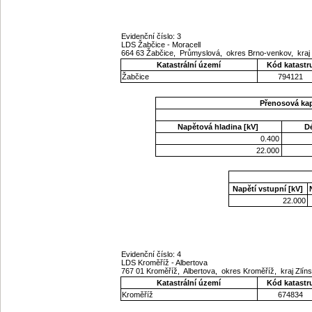
Evidenční číslo: 3
LDS Žabčice - Moracell
664 63 Žabčice, Průmyslová, okres Brno-venkov, kra
Katastrální území
Kód katastr
Žabčice
794121
Přenosová ka
Napětová hladina [kV]
D
0.400
22.000
Napětí vstupní [kV]
22.000
Evidenční číslo: 4
LDS Kroměříž - Albertova
767 01 Kroměříž, Albertova, okres Kroměříž, kraj Zlí
Katastrální území
Kód katastr
Kroměříž
674834