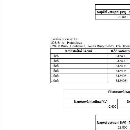
Napětí vstupní [kV]
22.000
Evidenční číslo: 17
LDS Brno - Houbalova
628 00 Brno, Houbalova, okres Brno-město, kraj Jih
Katastrální území
Kód katastr
Líšeň
612405
Líšeň
612405
Líšeň
612405
Líšeň
612405
Líšeň
612405
Líšeň
612405
Přenosová ka
Napětová hladina [kV]
D
0.400
Napětí vstupní [kV]
22.000