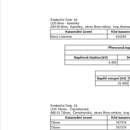
Evidenční číslo: 18
LDS Brno - Kamínky
634 00 Brno, Kamínky, okres Brno-město, kraj Jihom
Katastrální území
Kód katastr
Nový Lískovec
610283
Přenosová ka
Napětová hladina [kV]
D
0.400
Napětí vstupní [kV]
22.000
Evidenční číslo: 19
LDS Tišnov - Černohorská
666 01 Tišnov, Černohorská, okres Brno-venkov, kra
Katastrální území
Kód katastr
Tišnov
767379
Tišnov
767379