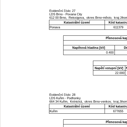
Evidenční číslo: 27
LDS Brno - Povana City
612 00 Brno, Reissigova, okres Brno-město, kraj Jih
Katastrální území
Kód katastr
Ponava
611379
Přenosová ka
Napětová hladina [kV]
D
0.400
Napětí vstupní [kV]
22.000
Evidenční číslo: 28
LDS Kuřim - Podhonky
664 34 Kuřim, Knínická, okres Brno-venkov, kraj Jih
Katastrální území
Kód katastr
Kuřim
677655
Přenosová ka