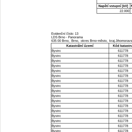
Napětí vstupní [kV]
22.000
Evidenční číslo: 13
LDS Brno - Panorama
635 00 Brno, Brno, okres Brno-město, kraj Jihomora
Katastrální území
Kód katastr
Bystrc
611778
Bystrc
611778
Bystrc
611778
Bystrc
611778
Bystrc
611778
Bystrc
611778
Bystrc
611778
Bystrc
611778
Bystrc
611778
Bystrc
611778
Bystrc
611778
Bystrc
611778
Bystrc
611778
Bystrc
611778
Bystrc
611778
Bystrc
611778
Bystrc
611778