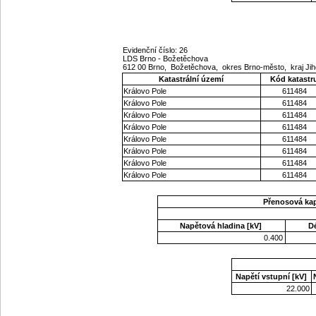
Evidenční číslo: 26
LDS Brno - Božetěchova
612 00 Brno, Božetěchova, okres Brno-město, kraj J
Katastrální území
Kód katastr
Královo Pole
611484
Královo Pole
611484
Královo Pole
611484
Královo Pole
611484
Královo Pole
611484
Královo Pole
611484
Královo Pole
611484
Královo Pole
611484
Přenosová ka
Napětová hladina [kV]
D
0.400
Napětí vstupní [kV]
22.000