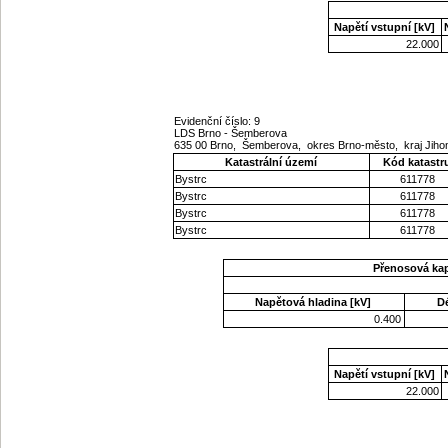
Napětí vstupní [kV]
22.000
Evidenční číslo: 9
LDS Brno - Šemberova
635 00 Brno, Šemberova, okres Brno-město, kraj Ji
Katastrální území
Kód katastr
Bystrc
611778
Bystrc
611778
Bystrc
611778
Bystrc
611778
Přenosová ka
Napětová hladina [kV]
D
0.400
Napětí vstupní [kV]
22.000