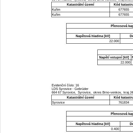
Katastrální území
Kód katastr
Kuřim
677655
Kuřim
677655
Přenosová ka
Napětová hladina [kV]
D
22.000
Napětí vstupní [kV]
22.000
Evidenční číslo: 16
LDS Syrovice - Gebrüder
664 67 Syrovice, Syrovice, okres Brno-venkov, kraj 
Katastrální území
Kód katastr
Syrovice
761834
Přenosová ka
Napětová hladina [kV]
D
0.400