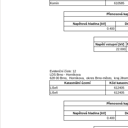
Komín
610585
Přenosová ka
Napětová hladina [kV]
D
0.400
Napětí vstupní [kV]
22.000
Evidenční číslo: 12
LDS Brno - Horníkova
628 00 Brno, Horníkova, okres Brno-město, kraj Jih
Katastrální území
Kód katastr
Líšeň
612405
Líšeň
612405
Přenosová ka
Napětová hladina [kV]
D
0.400