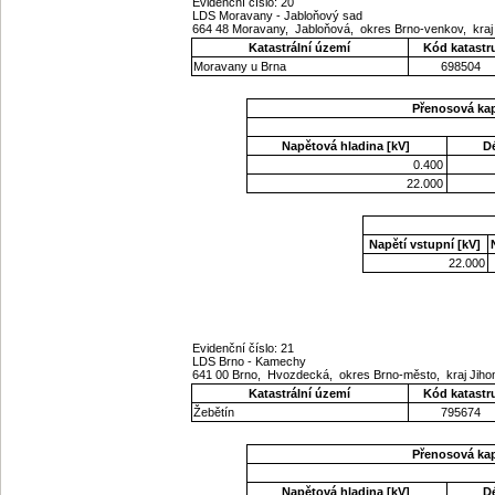
Evidenční číslo: 20
LDS Moravany - Jabloňový sad
664 48 Moravany, Jabloňová, okres Brno-venkov, kra
Katastrální území
Kód katastr
Moravany u Brna
698504
Přenosová ka
Napětová hladina [kV]
D
0.400
22.000
Napětí vstupní [kV]
22.000
Evidenční číslo: 21
LDS Brno - Kamechy
641 00 Brno, Hvozdecká, okres Brno-město, kraj Ji
Katastrální území
Kód katastr
Žebětín
795674
Přenosová ka
Napětová hladina [kV]
D