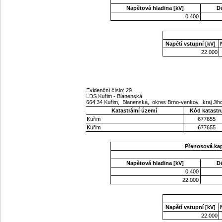
Napětová hladina [kV]
D
0.400
Napětí vstupní [kV]
22.000
Evidenční číslo: 29
LDS Kuřim - Blanenská
664 34 Kuřim, Blanenská, okres Brno-venkov, kraj J
Katastrální území
Kód katastr
Kuřim
677655
Kuřim
677655
Přenosová ka
Napětová hladina [kV]
D
0.400
22.000
Napětí vstupní [kV]
22.000