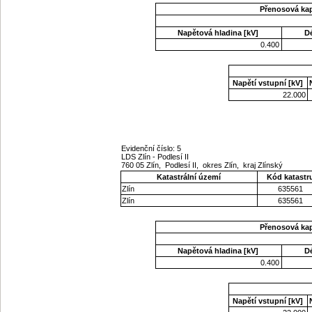
Přenosová ka
Napětová hladina [kV]
D
0.400
Napětí vstupní [kV]
22.000
Evidenční číslo: 5
LDS Zlín - Podlesí II
760 05 Zlín, Podlesí II, okres Zlín, kraj Zlínský
Katastrální území
Kód katastr
Zlín
635561
Zlín
635561
Přenosová ka
Napětová hladina [kV]
D
0.400
Napětí vstupní [kV]