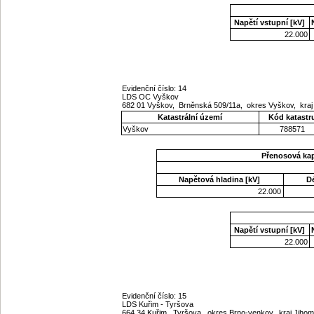
Napětí vstupní [kV]
22.000
Evidenční číslo: 14
LDS OC Vyškov
682 01 Vyškov, Brněnská 509/11a, okres Vyškov, kra
Katastrální území
Kód katastr
Vyškov
788571
Přenosová ka
Napětová hladina [kV]
D
22.000
Napětí vstupní [kV]
22.000
Evidenční číslo: 15
LDS Kuřim - Tyršova
664 34 Kuřim, Tyršova, okres Brno-venkov, kraj Jih