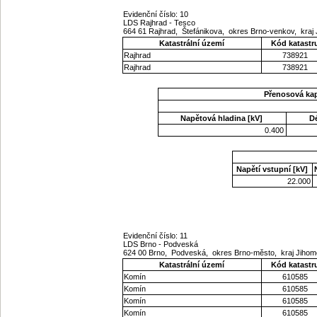
Evidenční číslo: 10
LDS Rajhrad - Tesco
664 61 Rajhrad, Štefánikova, okres Brno-venkov, kra
Katastrální území
Kód katastr
Rajhrad
738921
Rajhrad
738921
Přenosová ka
Napětová hladina [kV]
D
0.400
Napětí vstupní [kV]
22.000
Evidenční číslo: 11
LDS Brno - Podveská
624 00 Brno, Podveská, okres Brno-město, kraj Jiho
Katastrální území
Kód katastr
Komín
610585
Komín
610585
Komín
610585
Komín
610585