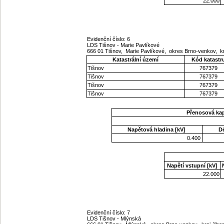
22.000
Evidenční číslo: 6
LDS Tišnov - Marie Pavlíkové
666 01 Tišnov, Marie Pavlíkové, okres Brno-venkov, 
Katastrální území
Kód katastr
Tišnov
767379
Tišnov
767379
Tišnov
767379
Tišnov
767379
Přenosová ka
Napětová hladina [kV]
D
0.400
Napětí vstupní [kV]
22.000
Evidenční číslo: 7
LDS Tišnov - Mlýnská