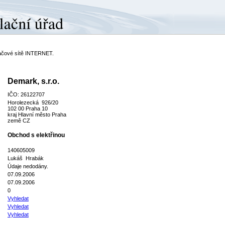
ítačové sítě INTERNET.
Demark, s.r.o.
IČO: 26122707
Horolezecká 926/20
102 00 Praha 10
kraj Hlavní město Praha
země CZ
Obchod s elektřinou
140605009
Lukáš Hrabák
Údaje nedodány.
07.09.2006
07.09.2006
0
Vyhledat
Vyhledat
Vyhledat