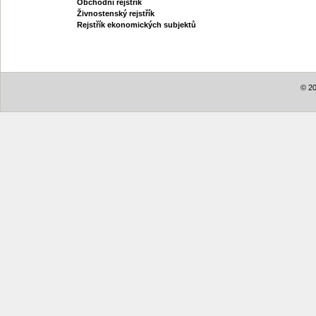
Obchodní rejstřík
Živnostenský rejstřík
Rejstřík ekonomických subjektů
© 20